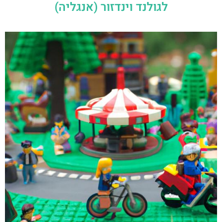
לגולנד וינדזור (אנגליה)