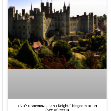
מתחם Knights' Kingdom בפארק השעשועים לגולנד
וינדזור (אנגליה)