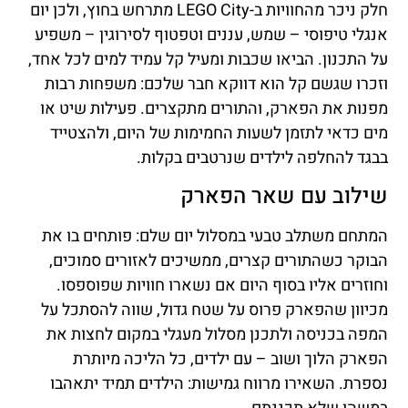
חלק ניכר מהחוויות ב-LEGO City מתרחש בחוץ, ולכן יום
אנגלי טיפוסי – שמש, עננים וטפטוף לסירוגין – משפיע
על התכנון. הביאו שכבות ומעיל קל עמיד למים לכל אחד,
וזכרו שגשם קל הוא דווקא חבר שלכם: משפחות רבות
מפנות את הפארק, והתורים מתקצרים. פעילות שיט או
מים כדאי לתזמן לשעות החמימות של היום, ולהצטייד
בבגד להחלפה לילדים שנרטבים בקלות.
שילוב עם שאר הפארק
המתחם משתלב טבעי במסלול יום שלם: פותחים בו את
הבוקר כשהתורים קצרים, ממשיכים לאזורים סמוכים,
וחוזרים אליו בסוף היום אם נשארו חוויות שפוספסו.
מכיוון שהפארק פרוס על שטח גדול, שווה להסתכל על
המפה בכניסה ולתכנן מסלול מעגלי במקום לחצות את
הפארק הלוך ושוב – עם ילדים, כל הליכה מיותרת
נספרת. השאירו מרווח גמישות: הילדים תמיד יתאהבו