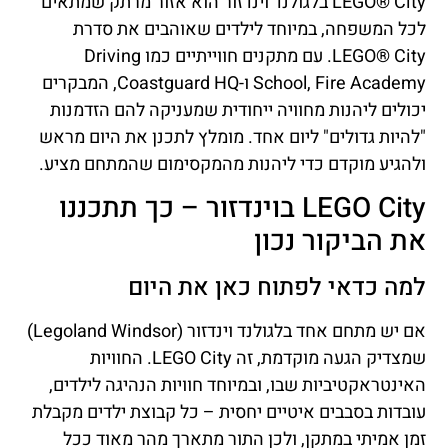
LEGO® City בלגולנד וינדזור הוא אזור מרתק שמתאים
לכל המשפחה, במיוחד לילדים שאוהבים את סדרת
LEGO® City. עם מתקנים חווייתיים כמו Driving
School, Fire Academy ו-Coastguard HQ, המבקרים
יכולים ליהנות מחוויה ייחודית שמעניקה להם הזדמנות
"להיות גדולים" ליום אחד. מומלץ לתכנן את היום מראש
ולהגיע מוקדם כדי ליהנות מהמקסימום שהמתחם מציע.
LEGO City בוינדזור – כך תתכננו
את הביקור נכון
למה כדאי לפתוח כאן את היום
אם יש מתחם אחד בלגולנד וינדזור (Legoland Windsor)
שמצדיק הגעה מוקדמת, זה LEGO City. החוויות
האינטראקטיביות שבו, ובמיוחד חוויות הנהיגה לילדים,
עובדות בסבבים איטיים יחסית – כל קבוצת ילדים מקבלת
זמן אמיתי במתקן, ולכן התור מתארך מהר מאוד ככל