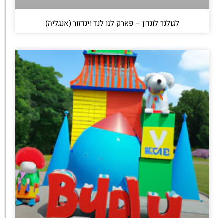
לגולנד לונדון – פארק לגו לנד וינדזור (אנגליה)