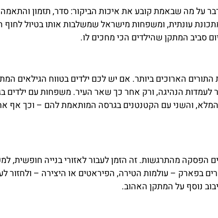
דבר על מה שבאמת קובע את איכות הביקור: סדר, תזמון והתאמה
נד ניו יורק (Legoland New York) פועל במתכונת עונתית, ומשפחות מישראל שמשלבות אותו בטיול לח
ום סביב המתקן שהילדים הכי מחכים לו.
תורים הארוכים ביותר. אם יש לכם ילדים בטווח הגילאים המתא
ר לעמדות הנהיגה, ורק אחר כך שאר העיר. משפחות עם ילדים בג
 המלא, והשני עם הקטנטנים בגרסה המותאמת להם – וכך אף אח
כים הפסקה מהתרגשות. זה הזמן לעבור לאזורי בנייה חופשית, למ
ים בפארק – עולמות הטירה, הפיראטים או היצירה – ולחזור לעי
וב נוסף על המתקן האהוב.