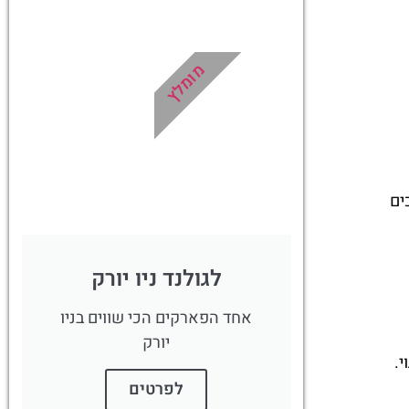
טיסות
מציאת
מומלץ
טיסה זולה?
לחצו
פה!
ים
לגולנד ניו יורק
אחד הפארקים הכי שווים בניו
יורק
.
לפרטים