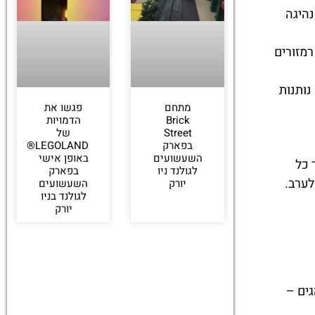
נהיגה
מזורים
נותנות
מתחם
פגשו את
Brick
הדמויות
Street
של
בפארק
LEGOLAND®
השעשועים
באופן אישי
 כל
לגולנד ניו
בפארק
לערב.
יורק
השעשועים
לגולנד בניו
יורק
גים –