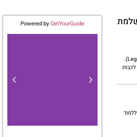
 הלגו המושלמת
Powered by
GetYourGuide
LEGO City הוא אחד המתחמים הדינמיים והאינטראקטיביים ביותר בפארק השעשועים לגולנד ניו יורק (Legoland New York).
לכבות
ת קטנות, ללמוד