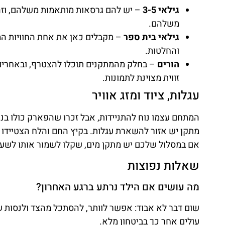
גילאי 3-5
– יש להם גרסאות מותאמות משלהם, וזה 
משלהם.
גילאי בית ספר
– מקבלים כאן את אחת החוויות המ
והחלטות.
הורים
– בחלק מהמתקנים תוכלו להצטרף, ובאחרים 
זווית מצוינת לתמונות.
עגלות, ציוד ומזג אוויר
המתחם עצמו נוח להתניידות, אבל זכרו שהפארק כולו בנוי
מתקן יש אזור להשארת עגלות. בקיץ החם והלח הצטיידו ב
אם במסלול שלכם יש מתקן מים, שקלו לשמור אותו לשעו
שאלות נפוצות
מה עושים אם הילד נרתע ברגע האחרון?
שום דבר לא אבוד: אפשר לוותר, להסתכל מהצד ולנסות שו
עולים אחר כך בביטחון מלא.