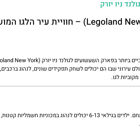
LEGO City בלגולנד ניו יורק (Legoland New York) – חוויית עיר
 עירוני שבו הם יכולים לשחק תפקידים שונים, לנהוג ברכבים, 
קוביות לגו.
בית הספר לנהיגה הוא אחת מהאטרקציות המובילות במתחם. ילדים בגילאי 6-13 יכולים לנהוג במכוניות חשמליו