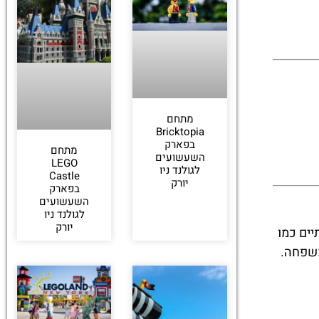
מתחם
Bricktopia
בפארק
מתחם
השעשועים
LEGO
לגולנד ניו
Castle
יורק
בפארק
השעשועים
לגולנד ניו
יורק
תיים כמו
 לכל המשפחה.