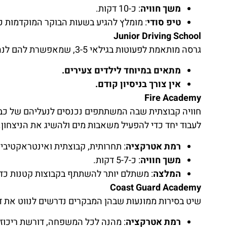
משך חוויה
: כ-10 דקות.
טיפ סודי
: מומלץ להגיע בשעות הבוקר המוקדמות כ
Junior Driving School
גרסה מותאמת לפעוטות בגילאי 3-5, שמאפשרת להם לנהוג במסלול פשוט יותר עם מכוניות קטנות.
מתאים במיוחד לילדים צעירים.
אין צורך בניסיון קודם.
Fire Academy
חוויה קבוצתית שבה המשתתפים נכנסים לנעליהם של כבאי
לעבוד יחד כדי להפעיל משאבות מים ולהשיג את הניצחון.
רמת אטרקציה
: תחרותית, קבוצתית ואינטראקטיבית
משך חוויה
: כ-5-7 דקות.
המלצה
: משתלם יותר להשתתף בקבוצות קטנות כדי 
Coast Guard Academy
שיט בסירות ממונעות שבהן המבקרים נדרשים לנווט את ד
רמת אטרקציה
: מהנה לכל המשפחה, דורשת ריכוז 