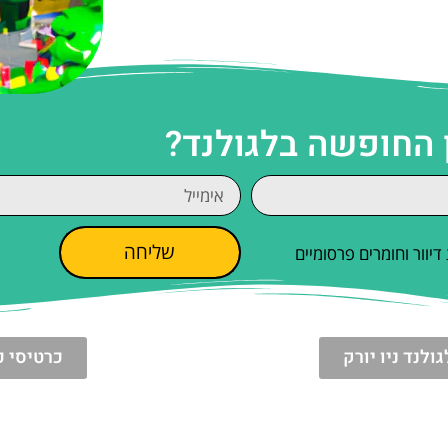
 החופשה בלגולנד?
שליחה
וור וחומרים פרסומיים
לנד ניו יורק
כרטיסי כ