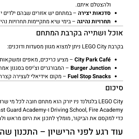
ולהצטלם איתם.
סדנאות יצירה
– במתחם יש אזורים שבהם ילדים יכו
תחרויות נהיגה
– בימי שיא מתקיימות תחרויות נהיג
אוכל ושתייה בקרבת המתחם
בקרבת LEGO City ניתן למצוא מגוון מסעדות ודוכנים:
City Park Café
– מציע כריכים, מאפים ומשקאות 
Burger Junction
– המבורגרים וצ'יפס בסגנון אמר
Fuel Stop Snacks
– מקום אידיאלי לעצירה קצרה 
סיכום
LEGO City בלגולנד ניו יורק הוא מתחם חובה לכל 
כדי למקסם את הביקור, מומלץ לתכנן את היום מראש ול
עוד רגע לפני הרישיון – התכנון שהופך את LEGO City 