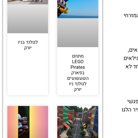
וף המזרחי
לגולנד בניו
יורק
ים,
מתחם
ילאים
LEGO
ד לא
Pirates
בפארק
השעשועים
לגולנד ניו
יורק
פגשי
ר הלגו