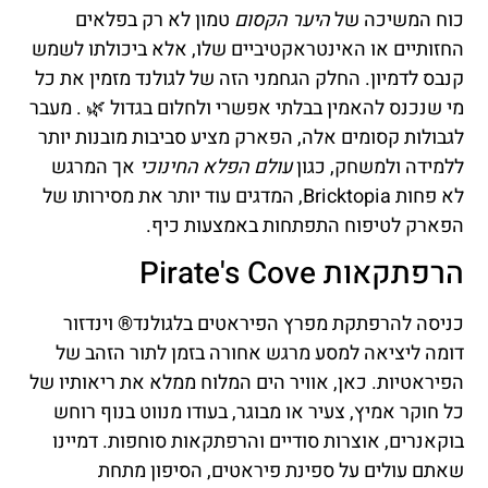
כוח המשיכה של
היער הקסום
טמון לא רק בפלאים
החזותיים או האינטראקטיביים שלו, אלא ביכולתו לשמש
קנבס לדמיון. החלק הגחמני הזה של לגולנד מזמין את כל
מי שנכנס להאמין בבלתי אפשרי ולחלום בגדול 🌿 . מעבר
לגבולות קסומים אלה, הפארק מציע סביבות מובנות יותר
ללמידה ולמשחק, כגון
עולם הפלא החינוכי
אך המרגש
לא פחות Bricktopia, המדגים עוד יותר את מסירותו של
הפארק לטיפוח התפתחות באמצעות כיף.
הרפתקאות Pirate's Cove
כניסה להרפתקת מפרץ הפיראטים בלגולנד® וינדזור
דומה ליציאה למסע מרגש אחורה בזמן לתור הזהב של
הפיראטיות. כאן, אוויר הים המלוח ממלא את ריאותיו של
כל חוקר אמיץ, צעיר או מבוגר, בעודו מנווט בנוף רוחש
בוקאנרים, אוצרות סודיים והרפתקאות סוחפות. דמיינו
שאתם עולים על ספינת פיראטים, הסיפון מתחת