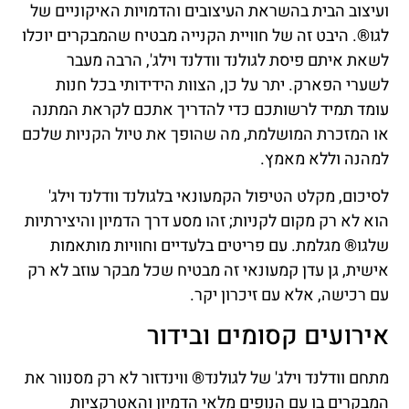
ועיצוב הבית בהשראת העיצובים והדמויות האיקוניים של
לגו®. היבט זה של חוויית הקנייה מבטיח שהמבקרים יוכלו
לשאת איתם פיסת לגולנד וודלנד וילג', הרבה מעבר
לשערי הפארק. יתר על כן, הצוות הידידותי בכל חנות
עומד תמיד לרשותכם כדי להדריך אתכם לקראת המתנה
או המזכרת המושלמת, מה שהופך את טיול הקניות שלכם
למהנה וללא מאמץ.
לסיכום, מקלט הטיפול הקמעונאי בלגולנד וודלנד וילג'
הוא לא רק מקום לקניות; זהו מסע דרך הדמיון והיצירתיות
שלגו® מגלמת. עם פריטים בלעדיים וחוויות מותאמות
אישית, גן עדן קמעונאי זה מבטיח שכל מבקר עוזב לא רק
עם רכישה, אלא עם זיכרון יקר.
אירועים קסומים ובידור
מתחם וודלנד וילג' של לגולנד® ווינדזור לא רק מסנוור את
המבקרים בו עם הנופים מלאי הדמיון והאטרקציות