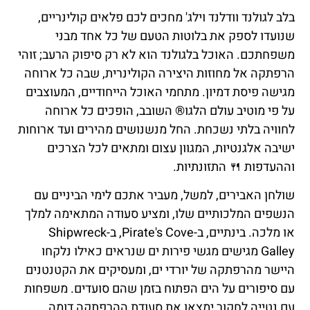
בלב לגולנד וודלנד וילג' מחכים לכם פלאים קולינריים,
שנועדו לספק את בלוטות הטעם של כל אחד מבני
משפחתכם. האוכל בלגולנד הוא לא רק סיפוק הרעב; זוהי
הרפתקה אל מחוזות היצירה הקולינרית, שבה כל ארוחה
מגישה פיסת דמיון. מתחמי האוכל הייחודיים, המעוצבים
על פי מוטיב עולם הלגו® השובב, הופכים כל ארוחה
לחוויה בלתי נשכחת. החל מנשנושים מהירים ועד ארוחות
ישיבה אלגנטיות, המגוון עצום ומתאים לכל הצרכים
וההעדפות 🍴 התזונתיות.
שולחן האבירים, למשל, מעביר אתכם לימי הביניים עם
הנשפים המלכותיים שלו, ומציע סעודה המתאימה למלך
או מלכה. בינתיים, ב-Pirate's Cove, ב-Shipwreck
Galley מגישים מגשי פירות ים שנראים כאילו נלקחו
היישר מהרפתקה של יורדי ים, ומעסיקים את הקטנטנים
עם סיפורים על הים הפתוח בזמן שהם סועדים. משפחות
עם נטייה לחקור ימצאו את סעודת ההרפתקה דומה