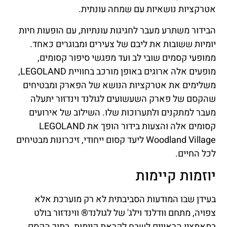
אטרקציות נושאיות עם שמחה עונתית.
הבידור משתרע מעבר לחגיגות עונתיות, עם הופעות חיות
יומיות ששובות את ליבם של צעירים ומבוגרים כאחד.
ממופעי קסמים שובי לב ועד מפגשי סיפור קסומים,
מופעים אלה ארוגים באופן מורכב בחוויית LEGOLAND,
משלימים את אטרקציות הנושא של הפארק ומבטיחים
שהקסם של פארק השעשועים לגולנד וינדזור יתעלה
מעבר למתקנים ולתערוכות שלו. השילוב של אירועים
קסומים אלה והצעות בידור הופך את LEGOLAND
Woodland Village ליעד קסום ייחודי, זיכרונות מבטיחים
לכל החיים.
יוזמות קיימות
בעידן שבו המודעות הסביבתית לא רק מוערכת אלא
צפויה, מתחם וודלנד וילג' של לגולנד® ווינדזור בולט
במאמציו הראויים לשבח לקראת קיימות. בתוך הקסם