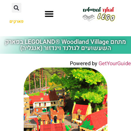
פארקים
לגולנד פארק מים
לגולנד דיסקברי סנטר
פארקי לגולנד בעולם
תורים ועומסים
מלונות מומלצים
לגו לנד עולם הים
מתחם LEGOLAND® Woodland Village בפארק
השעשועים לגולנד וינדזור (אנגליה)
Powered by
GetYourGuide