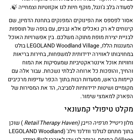
לסעודה בלב ג'ונגל, מוקף חיות לגו אקזוטיות וצמחייה 🍃.
אסור לפספס את הפינוקים המפנקים בתחנת הדמיון, שם
קינוחים לא רק נאכלים אלא נבנים, עם בופה של תוספות
לבניית יצירת מופת מתוקה משלכם. בין אפשרויות האוכל
המענגות הללו, LEGOLAND Woodland Village בולט
במחויבותו לאווירה ידידותית למשפחות, בחירות בריאות
וחוויות אוכל אינטראקטיביות שמעסיקות את המוח
והחיך, והופכות כל ארוחה לבלתי נשכחת. עבור אלה עם
קיימות בראש, מסעדות רבות בתוך הכפר עדיפות מרכיבים
מקומיים ושיטות ידידותיות לסביבה, הד את המסירות של
הפארק למאמצי שימור.
מקלט טיפולי קמעונאי
מלון
ריטייל תרפיה הייבן (Retail Therapy Haven
) שוכן
בתוך מתחם לגולנד וודלנד וילג' (LEGOLAND Woodland
Village) התוסס, והופך לגן עדן לאוהבי לגו® וציידי