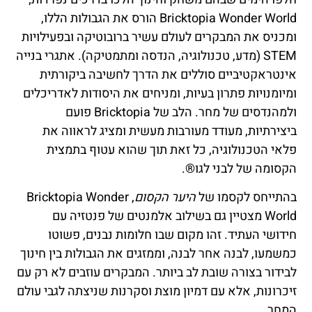
Bricktopia Wonder World הורס את הגבולות הללו,
ומכניס את המבקרים לעולם עשיר ברובוטיקה ובפעילויות
STEM (מדע, טכנולוגיה, הנדסה ומתמטיקה). אתגרי בנייה
אינטראקטיביים סוללים את הדרך לחשיבה ביקורתית
ומיומנויות פתרון בעיות, ומניחים את היסודות לאדריכלים
ולמהנדסים של מחר. הלב של Bricktopia פועם
ביצירתיות, מעודד מעורבות מעשית ומציג לראווה את
פלאי הטכנולוגיה, כל זאת תוך שהוא עטוף בתמצית
הקסומה של לבני לגו®.
בהתייחס לקסמו של
היער הקסום
, Bricktopia Wonder
World מצטיין גם בשילוב אלמנטים של פנטזיה עם
חידושי העתיד. זהו מקום שבו חלומות נבנים, פשוטו
כמשמעו, לבנה אחר לבנה, וממזגים את הגבולות בין חינוך
לבידור בצורה שובת לב ביותר. המבקרים עוזבים לא רק עם
זיכרונות, אלא עם דמיון מוצת וסקרנות שניצתה לגבי עולם
המחר.