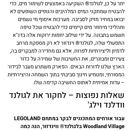
יתר על כן, לגולנד® השקיעה באמצעים לשימור מים, כדי
להבטיח שמתקני המים המלהיבים והנופים השופעים לא
יבואו במחיר מזיק לסביבה. מערכות איסוף מי גשמים
ותהליכי מיחזור מים קיימים כדי להבטיח שכל טיפה
תשמש בתבונה. על ידי שילוב יוזמות ירוקות אלה בדנ"א
התפעולי שלה, לגולנד® וינדזור לא רק מספקת מרחב
לדמיון וליצירתיות לפרוח, אלא גם מחדירה למבקרים בה,
צעירים ומבוגרים, את החשיבות של שמירה על כדור
הארץ שלנו לדורות הבאים. הפארק משתרע מעבר לבידור
המסורתי, ומטמיע חינוך סביבתי בתוך השמחה והיצירתיות
– עדות אמיתית לאתוס החשיבה קדימה שלו.
שאלות נפוצות – לחקור את לגולנד
וודלנד וילג'
עבור אורחים המתכננים לבקר במתחם LEGOLAND
Woodland Village בלגולנד® ווינדזור, הנה כמה