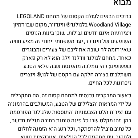
מבוא
ברוכים הבאים לעולם הקסום של מתחם LEGOLAND
Woodland Village בלגולנד® ווינדזור, מקום שבו דמיון
ויצירתיות אינם יודעים גבולות. שוכן בינות הנופים
השופעים של ווינדזור, יעד משפחתי ייחודי זה מציע חוויה
שאין דומה לה שובה את ליבם של צעירים ומבוגרים
כאחד. מתחם לגולנד וודלנד וילג' הוא לא רק פארק
שעשועים; זוהי ממלכה מהפנטת שבה פלאי הטבע
משתלבים בצורה חלקה עם הקסם של לגו,® ויוצרים
זיכרונות לכל החיים.
כאשר המבקרים נכנסים למתחם קסום זה, הם מתקבלים
על ידי המראות והצלילים של הטבע, המשולבים בהרמוניה
עם יצירות הלגו הצבעוניות והתוססות שלגולנד מפורסמת
בהן. זהו מקלט שבו כל פינה טומנת בחובה תגלית חדשה,
כל נתיב מוביל להרפתקה, וכל רגע הוא הזמנה לחלום
ולחקור. עם מתקנים לכל הגילאים, אטרקציות נושא