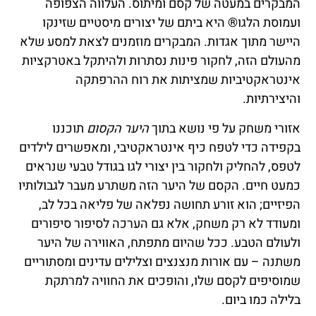
המבקרים במעטה של קסם ומיתוס. העלווה הצפופה
ועמוסת הלגו® היא ביתם של יצורים מיסטיים שזינקו
היישר מתוך אגדות. המבקרים מוזמנים לצאת למסע שלא
מהעולם הזה, לחקור פינות נסתרות ולהיתקל באטרקציות
אינטראקטיביות שמציתות את רוח ההרפתקה
והיצירתיות.
אזורי משחק על פי נושא בתוך
היער הקסום
תוכננו
בקפידה כדי לטפח כיף אינטראקטיבי, ומאפשרים לילדים
לטפס, להחליק ולחקור בין יצורי לגו בגודל טבעי שנראים
כמעט חיים. הקסם של היער הזה משתרע מעבר לגבולותיו
הפיזיים; הוא זורע תחושה נפלאה של פליאה בכל לב,
ומעודד לא רק משחק, אלא גם הערכה לסיפור סיפורים
ולעולם הטבע. ככל שהיום מתפתח, האווירה של היער
משתנה – עם אורות מנצנצים וצלילים עדינים ומסתוריים
שמוסיפים לקסם שלו, והופכים את החוויה למרתקת
בלילה כמו ביום.