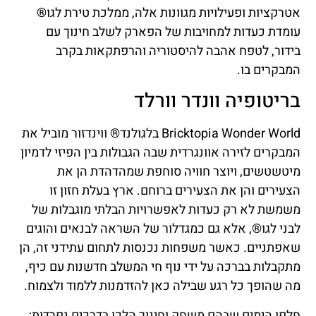
אטרקציות ופעילויות מגוונות אלה, ממלכת טירת לגו®
עומדת כעדות למחויבות של הפארק לשלב חינוך עם
בידור, לטפח אהבה להיסטוריה והרפתקאות בקרב
המבקרים בו.
בריטופיה וונדר וורלד
Bricktopia Wonder World בלגולנד® ווינדזור מוביל את
המבקרים לזירה אוונגרדית שבה הגבולות בין הפיזי לדמיון
מיטשטשים, ויוצר חוויה סוחפת שמהדהדת הן את
הצעירים והן את הצעירים ברוחם. ארץ בעלת חזון זו
משמשת לא רק כעדות לאפשרויות הבלתי מוגבלות של
לבני לגו®, אלא גם כמגדלור של השראה לבנאים והוגים
שאפתניים. כאשר משפחות נכנסות לתחום עתידני זה, הן
מתקבלות בברכה על ידי נוף חי המשלב חדשנות עם כיף,
מה שהופך כל רגע שבילה כאן להזדמנות ללמוד ולצמוח.
חלפו הימים שבהם משחק וחינוך הלכו בדרכים נפרדות;