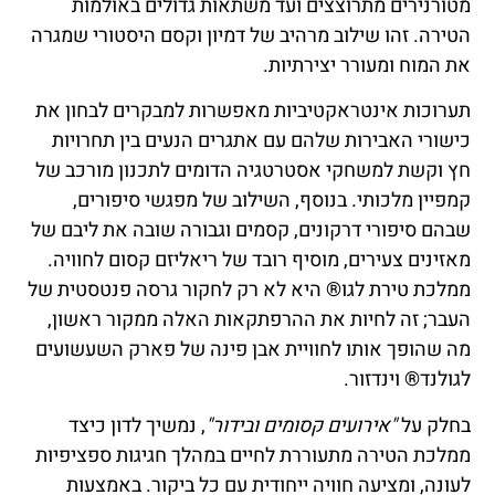
מטורנירים מתרוצצים ועד משתאות גדולים באולמות
הטירה. זהו שילוב מרהיב של דמיון וקסם היסטורי שמגרה
את המוח ומעורר יצירתיות.
תערוכות אינטראקטיביות מאפשרות למבקרים לבחון את
כישורי האבירות שלהם עם אתגרים הנעים בין תחרויות
חץ וקשת למשחקי אסטרטגיה הדומים לתכנון מורכב של
קמפיין מלכותי. בנוסף, השילוב של מפגשי סיפורים,
שבהם סיפורי דרקונים, קסמים וגבורה שובה את ליבם של
מאזינים צעירים, מוסיף רובד של ריאליזם קסום לחוויה.
ממלכת טירת לגו® היא לא רק לחקור גרסה פנטסטית של
העבר; זה לחיות את ההרפתקאות האלה ממקור ראשון,
מה שהופך אותו לחוויית אבן פינה של פארק השעשועים
לגולנד® וינדזור.
בחלק על
"אירועים קסומים ובידור"
, נמשיך לדון כיצד
ממלכת הטירה מתעוררת לחיים במהלך חגיגות ספציפיות
לעונה, ומציעה חוויה ייחודית עם כל ביקור. באמצעות