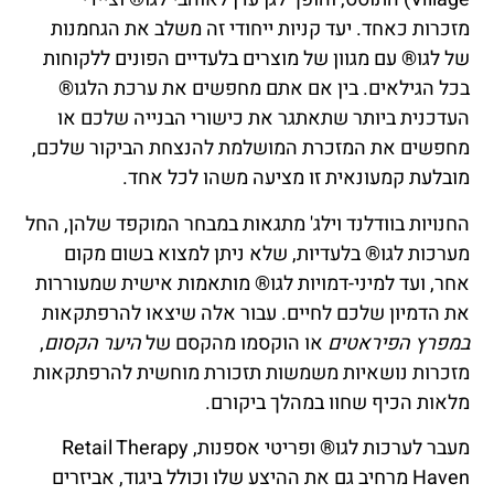
מזכרות כאחד. יעד קניות ייחודי זה משלב את הגחמנות
של לגו® עם מגוון של מוצרים בלעדיים הפונים ללקוחות
בכל הגילאים. בין אם אתם מחפשים את ערכת הלגו®
העדכנית ביותר שתאתגר את כישורי הבנייה שלכם או
מחפשים את המזכרת המושלמת להנצחת הביקור שלכם,
מובלעת קמעונאית זו מציעה משהו לכל אחד.
החנויות בוודלנד וילג' מתגאות במבחר המוקפד שלהן, החל
מערכות לגו® בלעדיות, שלא ניתן למצוא בשום מקום
אחר, ועד למיני-דמויות לגו® מותאמות אישית שמעוררות
את הדמיון שלכם לחיים. עבור אלה שיצאו להרפתקאות
במפרץ הפיראטים
או הוקסמו מהקסם של
היער הקסום
,
מזכרות נושאיות משמשות תזכורת מוחשית להרפתקאות
מלאות הכיף שחוו במהלך ביקורם.
מעבר לערכות לגו® ופריטי אספנות, Retail Therapy
Haven מרחיב גם את ההיצע שלו וכולל ביגוד, אביזרים