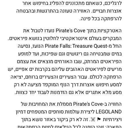
לרגליכם, כשאתם מתכוננים להפליג בחיפוש אחר
אוצרות חבויים. האווירה טעונה בהתרגשות ובהבטחה
להרפתקה בכל פינה.
האטרקציות בתוך Pirate's Cove נועדו לטבול את
המבקרים בעולם אינטראקטיבי לחלוטין בנושא פיראטים.
החל מ-Pirate Falls: Treasure Quest הנועז, נסיעה
במים שמבטיחה גם ריגושים וגם שפיכות, ועד למופע
הפיראטים המרתק, שבו האורחים מוצאים את עצמם
מריעים לפיראטים האהובים עליהם בקרבות ים אפיים, יש
הרפתקה לכולם. עבור הצעירים והצעירים ברוחם, יציאה
למסע חיפוש אוצרות דרך הנוף המוקפד מציעה לא רק
מסע מלא אתגרים אלא גם הזדמנות לעבוד יחד כצוות.
החוויה ב-Pirate's Cove מסמלת את המחויבות של
LEGOLAND ליצירת עולמות סוחפים המטפחים דמיון
ויצירתיות 🏴 ☠️. זה לא רק ביקור באזור נושא בתוך
הפארק; זוהי הזמנה לכל הגילאים לחיות הרפתקאות