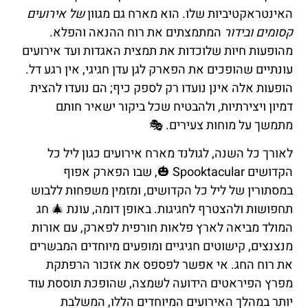
האינטראקטיביות שלו. הוא מארח גם מגוון
של אירועים
קסומים ובידור
המתמצתים את רוח ההנאה והפלא.
מהופעות חיות שלוכדות את תמצית האגדות ועד אירועים
עונתיים שהופכים את הפארק לגן עדן חגיגי, אין רגע דל.
הופעות אלה אינן נועדו רק לספק כיף; הם נועדו להצית
דמיון ויצירתיות, ולהבטיח שכל ביקור ישאיר חותם
מתמשך על מוחות צעירים. 🎭
לאורך כל השנה, לגולנד מארח אירועים כגון ליל כל
הקדושים Spooktacular 🎃, שבו הפארק אפוף
במסתורין של ליל כל הקדושים, ומזמין משפחות ללבוש
תחפושות ולהצטרף לחגיגות. באופן דומה, עונת 🎄 חג
המולד מביאה לארץ פלאות חורפית לפארק, עם אורות
מנצנצים, קישוטים חגיגיים ומופעים מיוחדים המבשרים
את רוח החג. אי אפשר לפספס את אזכור הרפתקת
מפרץ הפיראטים הידועה לשמצה, שהופכת תוססת עוד
יותר במהלך האירועים המיוחדים הללו, המשלבת