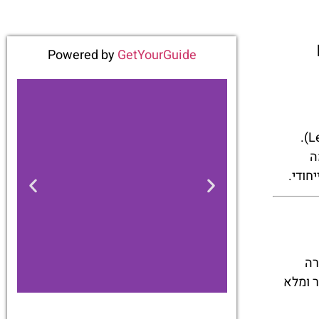
ם
Powered by
GetYourGuide
Knights' Kingdom הוא אחד האזורים הייחודיים והמלהיבים ביותר בפארק השעשועים לגולנד וינדזור (Legoland Windsor).
ה
חודי.
ירה
ר ומלא