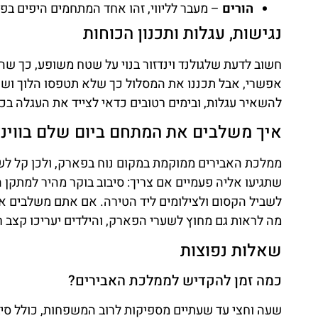
הורים
– מעבר לליווי, זהו אחד המתחמים היפים בפ
נגישות, עגלות ותכנון הכוחות
חשוב לדעת שלגולנד וינדזור בנוי על שטח משופע, כך שהל
אפשרי, אבל תכננו את המסלול כך שלא תטפסו הלוך ושוב, 
להשאיר עגלות, ובימים רטובים כדאי לצייד את העגלה בכי
איך משלבים את המתחם ביום שלם בווינד
ממלכת האבירים ממוקמת במקום נוח בפארק, ולכן קל לשלב
שתגיעו אליה פעמיים אם צריך: סיבוב בוקר מהיר למתקן ה
לשביל הקסום ולצילומים ליד הטירה. אם אתם משלבים את 
מה לראות גם מחוץ לשערי הפארק, והילדים יעריכו קצב רג
שאלות נפוצות
כמה זמן להקדיש לממלכת האבירים?
שעה וחצי עד שעתיים מספיקות לרוב המשפחות, כולל סיב