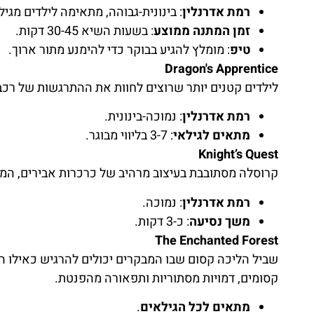
רמת אדרנלין
: בינונית-גבוהה, מתאימה לילדים מגיל 6 ומעלה.
זמן המתנה ממוצע
: בשעות השיא 30-45 דקות.
טיפ
: מומלץ להגיע בבוקר כדי להימנע מתור ארוך.
Dragon's Apprentice
לילדים קטנים יותר שרוצים לחוות את ההתרגשות של רכבת
רמת אדרנלין
: נמוכה-בינונית.
מתאים לגילאי
: 3-7 בליווי מבוגר.
Knight’s Quest
קרוסלה מסתובבת בעיצוב מרהיב של כרכרות אבירים, ה
רמת אדרנלין
: נמוכה.
משך נסיעה
: כ-3 דקות.
The Enchanted Forest
שביל הליכה קסום שבו המבקרים יכולים להרגיש כאילו הם
קסומים, דמויות מסתוריות ותפאורה מהפנטת.
מתאים לכל הגילאים
.