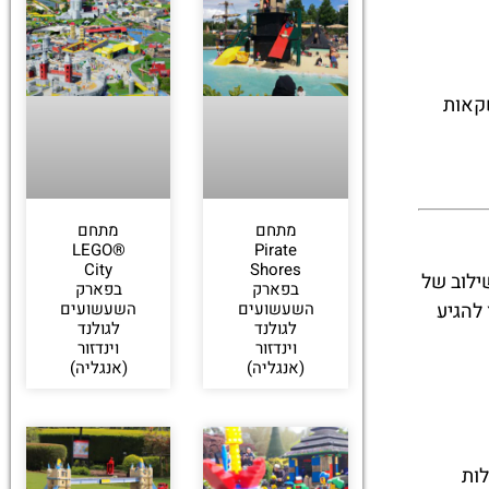
שקאות
מתחם
מתחם
LEGO®
Pirate
City
Shores
שילוב של
בפארק
בפארק
השעשועים
השעשועים
החוויה, מומלץ להגיע
לגולנד
לגולנד
וינדזור
וינדזור
(אנגליה)
(אנגליה)
ות