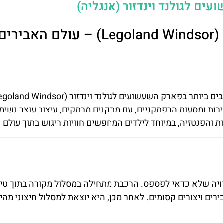
Knights' Kingdom בלגולנד וינדזור (Legoland Windsor) – עולם האבירי
ות ומסעות הרפתקניים, עם מתקנים מרתקים, עיצוב עוצר נשימ
ות והפנטזיה, במיוחד לילדים המחפשים חוויות ריגוש בתוך עולם יי
ם האייקונית של Knights' Kingdom היא חוויה שלא כדאי לפספס. הרכבת מתחילה במסלול מקורה בתוך ט
רים ויצורים קסומים. לאחר מכן, היא יוצאת למסלול חיצוני מהי