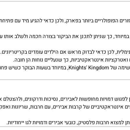
Kni הוא אחד האזורים הפופולריים ביותר בפארק, ולכן כדאי להגיע מיד עם פת
מיוחד, כך שניתן לתכנן את הביקור בצורה חכמה ולשלב אותו ע
אטרקציות אינטראקטיביות, כך שנעליים נוחות הן חובה.
– מומלץ להצטלם ליד הטירה המרשימה של Knights' Kingdom, במיוחד בשעות הבוקר כשיש 
 לפגוש דמויות מחופשות לאבירים, נסיכות ודרקונים, ולהצטלם א
ם אינטראקטיביים של קרבות אבירים, עם חרבות, שריונות ואפק