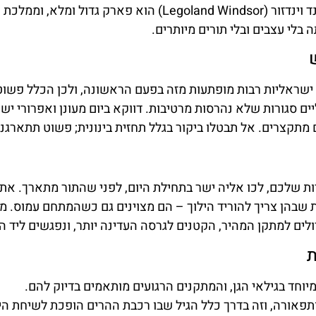
הנכון, והתאמת המתחם לגילאים השונים במשפחה. לגולנד וינדזור (Legoland Windsor) הוא פארק גד
בלי עצבים ובלי תורים מיותרים.
ת ישראליות רבות מופתעות מזה בפעם הראשונה, ולכן הכלל פשוט
ים סגורות שלא נהרסות מרטיבות. דווקא ביום מעונן ואפרורי יש י
תקצרים. אל תבטלו ביקור בגלל תחזית בינונית; פשוט תתארגנו 
שלכם, לכו אליה ישר בתחילת היום, לפני שהתור מתארך. את 
 שבהן צריך להוריד הילוך – הם מצוינים גם כשהמתחם עמוס. 
לים למתקן המהיר, הקטנים לגרסה העדינה יותר, ונפגשים ליד ה
ת
וחד בגילאי הגן, והמתקנים הרגועים מותאמים בדיוק להם.
תפאורה, וזה בדרך כלל הגיל שבו רכבת ההרים הופכת לשיחת היו