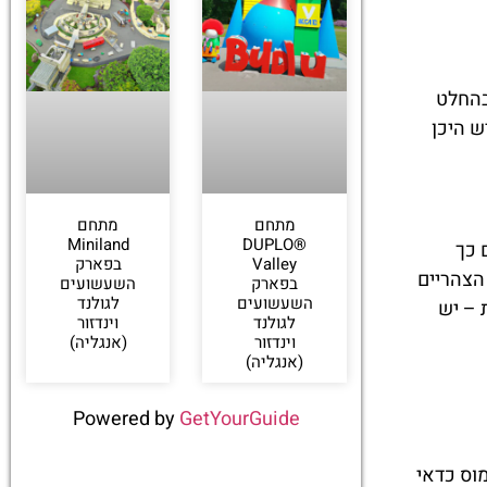
בהחלט
ש היכן
מתחם
מתחם
Miniland
DUPLO®
 כך
Valley
בפארק
 הצהריים
בפארק
השעשועים
השעשועים
לגולנד
 – יש
לגולנד
וינדזור
וינדזור
(אנגליה)
(אנגליה)
Powered by
GetYourGuide
וס כדאי