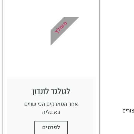
טיסות
מציאת
מומלץ
טיסה זולה?
לחצו
פה!
לגולנד לונדון
אחד הפארקים הכי שווים
ורים
באנגליה
לפרטים