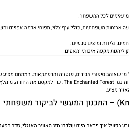
עה ארוחות משפחתיות, כולל עוף צלוי, תפוחי אדמה אפויים ומ
מים, גלידות ומיצים טבעיים.
ן ליהנות מקפה איכותי ומאפים.
תחם חובה לכל מי שאוהב סיפורי אבירים, פנטזיה והרפתקאות. המתחם מציע 
מתקני ריגוש כמו The Dragon, לצד חוויות אינטראקטיביות כמו The Enchanted Forest. כדי למקסם את 
אזור מציע.
ממלכת האבירים (Knights' Kingdom) – התכנון המעשי לביקור משפחתי
בפועל איך ייראה היום שלכם: מזג האוויר האנגלי, סדר הפעול