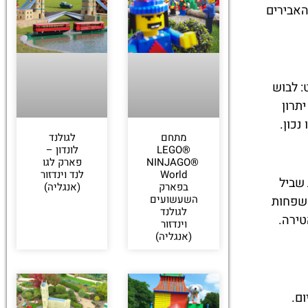
ול ומלא, וממלכת האבירים
: לבוש
תרון
נכון.
מתחם
לגולנד
LEGO®
לונדון –
NINJAGO®
פארק לגו
World
לנד וינדזור
שביל
בפארק
(אנגליה)
השעשועים
משפחות
לגולנד
טירה.
וינדזור
(אנגליה)
ם.