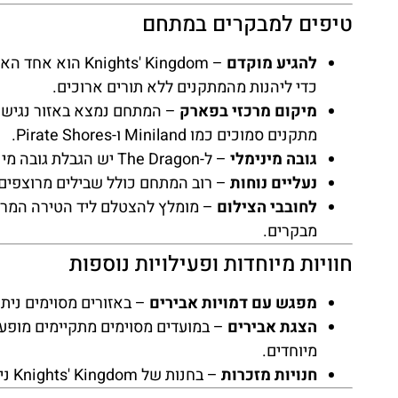
טיפים למבקרים במתחם
להגיע מוקדם
– ghts' Kingdom
כדי ליהנות מהמתקנים ללא תורים ארוכים.
מיקום מרכזי בפארק
– המתחם נמצא באזור נגיש ב
מתקנים סמוכים כמו Miniland ו-Pirate Shores.
גובה מינימלי
– ל-The Dragon יש הגבלת גובה מינימלית, לכן כדאי לבדוק מראש אם הילדים עומדים בקריטריונים.
נעליים נוחות
– רוב המתחם כולל שבילים מרוצפים ו
לחובבי הצילום
מבקרים.
חוויות מיוחדות ופעילויות נוספות
מפגש עם דמויות אבירים
– באזורים מסוימים ניתן
הצגת אבירים
– במועדים מסוימים מתקיימים מופעי
מיוחדים.
חנויות מזכרות
– בחנות של Knights' Kingdom ניתן למצוא חרבות פלסטיק, כובעי אבירים ודמויות לגו ייחודיות.