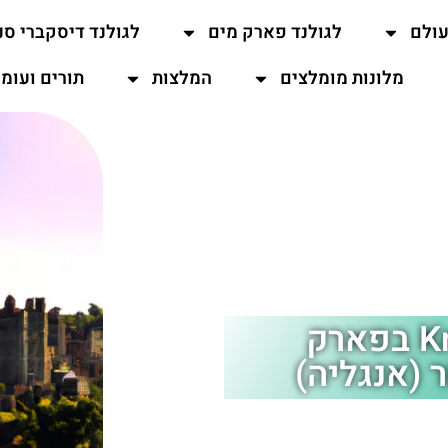
עולם
לגולנד פארק מים
לגולנד דיסקברי סנ
מלונות מומלצים
המלצות
תורים ועומ
מתחם Knights' Kingdom בפארק
 (אנגליה)