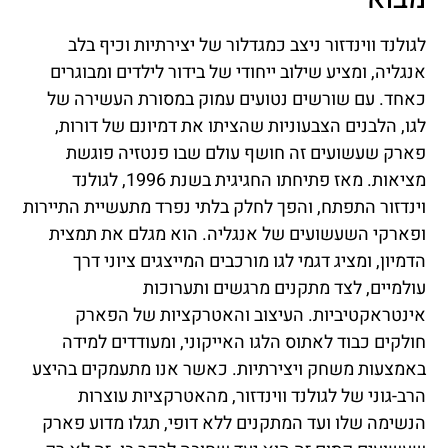
לגולנד ווינדזור ניצב כמגדלור של יצירתיות וכיף בלב
אנגליה, ומציע שילוב ייחודי של בידור לילדים ומבוגרים
כאחד. עם שורשים נטועים עמוק במסורת העשירה של
לגו, הלבנים הצבעוניות שהציתו את דמיונם של דורות,
פארק שעשועים זה חושף עולם שבו פנטזיה פוגשת
מציאות. מאז פתיחתו החגיגית בשנת 1996, לגולנד
וינדזור התפתח, והפך לחלק בלתי נפרד מתעשיית התיירות
ופארקי השעשועים של אנגליה. הוא מגלם את תמצית
הדמיון, ומציג דגמי לגו מורכבים המייצגים ציוני דרך
עולמיים, לצד מתקנים מרגשים ותערוכות
אינטראקטיביות. העיצוב והאטרקציות של הפארק
חולקים כבוד לאתוס הלגו האייקוני, ומעודדים למידה
באמצעות משחק ויצירתיות. כאשר אנו מתעמקים בהיצע
הרב-גוני של לגולנד ווינדזור, מהאטרקציות עוצרות
הנשימה שלו ועד המתקנים ללא דופי, תגלו מדוע פארק