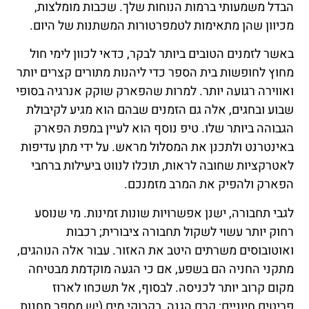
הבדל משמעותי ברמות הנוחות שלך. שכבות מומלצות,
מכיוון שהן מתאימות לטמפרטורות המשתנות של היום.
באשר לזמנים הטובים ביותר לבקר, כדאי לכוון לימי חול
מחוץ לחופשות בית הספר כדי ליהנות מתורים קצרים יותר
ואווירה רגועה יותר. למרות שהפארק שוקק אנרגיה בסופי
שבוע ובחגים, אלה גם הזמנים שבהם הוא מגיע לקיבולת
הגבוהה ביותר שלו. טיפ נוסף הוא לעיין במפת הפארק
באינטרנט ולתכנן את המסלול מראש. על ידי מתן עדיפות
לאטרקציות שחובה לראות, תוכלו לנווט ביעילות ברחבי
הפארק ולהפיק את המרב מזמנכם.
לגבי תחבורה, ישנן אפשרויות שונות זמינות. מי שנוסע
רחוק יותר עשוי לשקול תחבורה ציבורית; רכבות
ואוטובוסים משרתים היטב את האזור. עבור אלה הנוהגים,
מתקני החניה הם בשפע, אם כי הגעה מוקדמת מבטיחה
מקום קרוב יותר לכניסה. לבסוף, אל תשכחו לארוז
פריטים חיוניים: קרם הגנה, בקבוקי מים (יש מספר תחנות