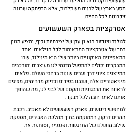
שעשועים קסום זה הוא יעד שחובה לבקר בו. זה לא רק
מסע בארץ של לבנים משתלבות, אלא הרפתקה שבונה
זיכרונות לכל החיים.
אטרקציות בפארק השעשועים
לגולנד ווינדזור הוא גן עדן של יצירתיות וכיף, ומציע מגוון
רחב של אטרקציות המתאימות לכל הגילאים. אחד
המאפיינים האיקוניים ביותר שלו הוא מינילנד, שבו
המבקרים יכולים להתפעל מדגמי לגו מעוצבים ומורכבים
המייצגים ציוני דרך וערים שונות ברחבי העולם. פלאים
מיניאטוריים אלה, שנבנו בפירוט ובדיוק מדהימים, מציגים
לראווה את הרבגוניות והקסם של לבני לגו, מה שהופך
אותם לאתר חובה לכל מבקר.
למחפשי ריגושים, פארק השעשועים לא מאכזב. רכבת
ההרים דרקון, הממוקמת בתוך ממלכת האבירים, מספקת
שילוב מושלם של התרגשות ופנטזיה, וסוחפת את