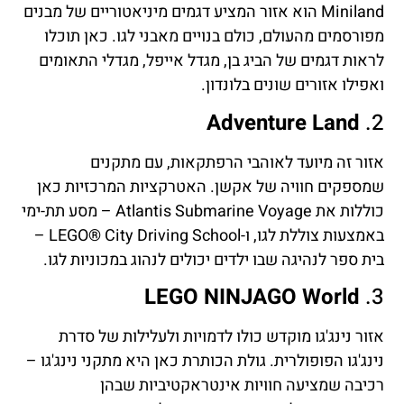
Miniland הוא אזור המציע דגמים מיניאטוריים של מבנים
מפורסמים מהעולם, כולם בנויים מאבני לגו. כאן תוכלו
לראות דגמים של הביג בן, מגדל אייפל, מגדלי התאומים
ואפילו אזורים שונים בלונדון.
Adventure Land
2.
אזור זה מיועד לאוהבי הרפתקאות, עם מתקנים
שמספקים חוויה של אקשן. האטרקציות המרכזיות כאן
כוללות את Atlantis Submarine Voyage – מסע תת-ימי
באמצעות צוללת לגו, ו-LEGO® City Driving School –
בית ספר לנהיגה שבו ילדים יכולים לנהוג במכוניות לגו.
LEGO NINJAGO World
3.
אזור נינג'גו מוקדש כולו לדמויות ולעלילות של סדרת
נינג'גו הפופולרית. גולת הכותרת כאן היא מתקני נינג'גו –
רכיבה שמציעה חוויות אינטראקטיביות שבהן