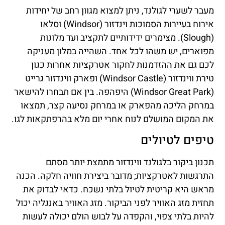
מעבר לשערי לגולנד, ניתן למצוא מגוון רחב של יחידות
אירוח בעיירות הסמוכות וינדזור (Windsor) וסלאו
(Slough). מצימרים ידידותיים לתקציב ועד מלונות
מפוארים, יש משהו לכל אחד. השהייה במלון מעניקה
לכם גם את ההזדמנות לחקור אטרקציות אחרות כגון
טירת ווינדזור (Windsor Castle) ופארק ווינדזור גרייט
(Windsor Great Park) היפהפה. בין אם תבחרו להישאר
במרחק הליכה מהפארק או במרחק נסיעה קצר, תמצאו
את המקום המושלם לנוח אחרי יום מלא בהרפתקאות לגו.
טיפים לטיולים
תכנון ביקור בלגולנד ווינדזור מתמצת יותר מסתם
התרגשות לאטרקציות; מדובר ביצירת חוויה חלקה. הכנה
מראש היא קריטית לטיול בלתי נשכח. כדאי לבדוק את
תחזית מזג האוויר לפני הביקור. מזג האוויר באנגליה יכול
להיות בלתי צפוי, והקפדה על לבוש הולם יכולה לעשות