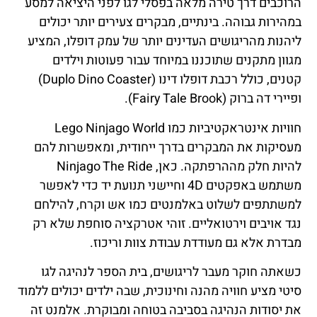
הרוכבים דרך טירה מלאה בפסלי לגו לפני היציאה למסע
במהירות גבוהה. בינתיים, מבקרים צעירים יותר יכולים
ליהנות מהריגושים העדינים יותר של עמק דופלו, המציע
מגוון מתקנים שתוכננו במיוחד עבור פעוטות וילדים
קטנים, כולל רכבת דופלו דינו (Duplo Dino Coaster)
ופיירי דה ברוק (Fairy Tale Brook).
חוויות אינטראקטיביות כמו Lego Ninjago World
מעסיקות את המבקרים בדרך ייחודית, ומאפשרות להם
להיות חלק מההרפתקה. כאן, Ninjago The Ride
משתמש באפקטים 4D וחיישני תנועת יד כדי לאפשר
למשתתפים לשלוט באלמנטים כמו אש וקרח, להילחם
נגד אויבים וירטואליים. זוהי אטרקציה סוחפת שלא רק
מבדרת אלא גם מעודדת עבודת צוות וריכוז.
כשאתה חוקר מעבר לריגושים, בית הספר לנהיגה לגו
סיטי מציע חוויה מהנה וחינוכית, שבה ילדים יכולים ללמוד
את יסודות הנהיגה בסביבה בטוחה ומבוקרת. אלמנט זה