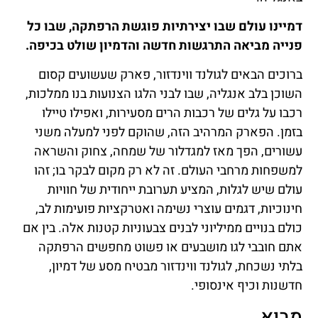
דמיינו עולם שבו יצירתיות פוגשת הרפתקה, שבו כל
פנייה מביאה התרגשות חדשה והדמיון שולט בכיפה.
ברוכים הבאים לגולנד ווינדזור, פארק שעשועים קסום
השוכן בלב אנגליה, שבו לבני הלגו הצנועות בנו ממלכות,
רכבו על גלים של רכבות הרים מסעירות, ואפילו טיילו
בזמן. הפארק המרהיב הזה, שהוקם לפני למעלה משני
עשורים, הפך מאז למגדלור של שמחה, צחוק והשראה
למשפחות מרחבי העולם. זה לא רק מקום לבקר בו; זהו
עולם שיש לגלות, המציע תערובת ייחודית של חוויות
חינוכיות, דגמים עוצרי נשימה ואטרקציות פועימות לב,
כולם בנויים ממיליוני לבנים צבעוניות קטנות אלה. בין אם
אתם חובבי לגו מושבעים או פשוט מחפשים הרפתקה
בלתי נשכחת, לגולנד ווינדזור מבטיח מסע של דמיון,
חדשנות וכיף אינסופי.
מבוא