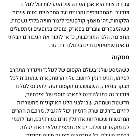
עבודת צוות היא אבן הפינה של הפעילות של לגולנד
וינדזור. מהמהנדסים והבונים ועד המבצעים וצוות שירות
הלקוחות, זהו מאמץ קולקטיבי ליצור חוויה בלתי נשכחת.
כשהמבקרים עוברים בפארק, צופים במופעים ומתפעלים
מתצוגות הלגו המורכבות, כדאי לזכור את הגיבורים הבלתי
נראים שמפיחים חיים בלגולנד וינדזור.
מסקנה
כשהמסע שלנו בעולם הקסום של לגולנד ווינדזור מתקרב
לסיומו, הגיע הזמן לחשוב על ההרפתקאות שמחכות לכל
מבקר בפארק השעשועים הקסום הזה. להיכנס לגולנד
וינדזור זה כמו להיכנס למארג תוסס של יצירתיות,
חדשנות ושמחה, שבו לבני הלגו האיקוניות מתעוררות
לחיים בדרכים שרק הדמיון יכול להגביל. מרכבות ההרים
המרגשות ששולחות אדרנלין זורם בעורקיכם, ועד לדגמי
לגו מוקפדים שלוכדים את תמצית פלאי האדריכלות
ברחבי העולם, כל אטרקציה מציעה חוויה ייחודית