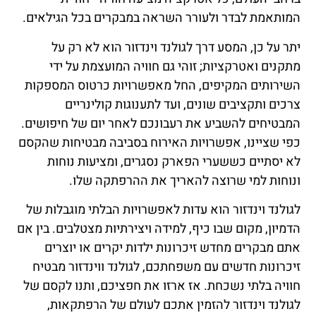
המותאמת לבדר ולעורר השראה במבקרים בכל הגילאים.
יתר על כן, המסע דרך לגולנד וינדזור הוא לא רק על
מתקנים ואטרקציות; זוהי גם חוויה המועצמת על ידי
השירותים המקיפים, החל מאפשרויות כרטוס המספקות
צרכים ותקציבים שונים, ועד לתענוגות קולינריים
המבטיחים להשביע את רעבונכם לאחר יום של חיפושים.
כפי שציינו, אפשרויות האירוח בסביבה מבטיחות שהקסם
לא יסתיים כששערי הפארק נסגרים, ומציעות נוחות
ונוחות למי שרוצה להאריך את ההרפתקה שלו.
לגולנד וינדזור הוא עדות לאפשרויות הבלתי מוגבלות של
הדמיון, מקום שבו כיף, למידה ויצירתיות מצטלבים. בין אם
אתם מבקרים מחדש זיכרונות ילדות יקרים או יוצרים
זיכרונות חדשים עם משפחתכם, לגולנד ווינדזור מבטיח
חוויה בלתי נשכחת. אז ארזו את חפציכם, ותנו לקסם של
לגולנד וינדזור להזמין אתכם לעולם של הרפתקאות,