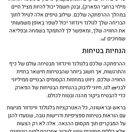
מילוי ברחבי הפארק), ובנק חשמל יכול להיות מציל חיים
במהלך ההרפתקה שלכם. שילוב טיפים אלה לטיול לתוך
הבריחה שלך לגולנד וינדזור יכול לשפר באופן משמעותי
את החוויה שלך, ומאפשר לך להתמקד בשמחה ובפליאה
שמחכים 🎢.
הנחיות בטיחות
ההרפתקה שלכם בלגולנד ווינדזור מבטיחה עולם של כיף
והתרגשות, אך חשוב ביותר שהבטיחות תישאר בחזית
החוויה שלכם. ניווט במחוזות הקסומים הבנויים ממיליוני
לבני🧱 לגו, חיוני לדבוק בהנחיות הבטיחות של הפארק
כדי להבטיח ביקור מהנה ובטוח לכולם.
בראש ובראשונה, כל האטרקציות בלגולנד ווינדזור מגיעות
עם הוראות בטיחות ספציפיות ודרישות גובה, שנועדו להגן
על המבקרים תוך מקסום ההנאה. אלה לא רק הצעות
אלא כללים מחייבים שיש לעקוב אחריהם למען ביטחונם