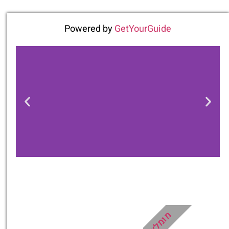
Powered by
GetYourGuide
טיסות
מציאת
טיסה זולה?
מומלץ
לחצו