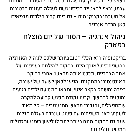
השיפועים בפארק. עם עגלת תינוק נוח להסתובב במתחם
עצמו, ורצוי להצטייד בכיסוי גשם לעגלה בעונות הרטובות.
אל תשכחו בקבוקי מים – גם ביום קריר הילדים מוציאים
כאן הרבה אנרגיה.
ניהול אנרגיה – הסוד של יום מוצלח
בפארק
בריקטופיה הוא הכלי הטוב ביותר שלכם לניהול האנרגיה
המשפחתית לאורך היום. במקום להילחם בעייפות של
אחר הצהריים, תכננו אותה מראש: אחרי הבוקר
האינטנסיבי במתקנים, הגיעו לכאן לשעה של ישיבה,
יצירה ומשחק בקצב איטי, ותצאו ממנו עם ילדים רגועים
ומוכנים להמשך. קבעו נקודת מפגש קבועה למקרה
שמתפצלים, והגדירו מראש מתי עוזבים – קל מאוד
לשקוע כאן. משפחות עם פעוט שנרדם בעגלה מגלות
שזה גם המקום הנוח ביותר לתת לו לישון בזמן שהגדולים
ממשיכים ליהנות.