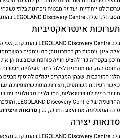
מעשית שמעור
ערכות לגו ייחודיות, יעד זה מבטיח זיכרונות בלתי נשכח
מסע הלגו שלך, LEGOLAND Discovery Centre בהונג קונג הוא מקום שבו היצירתיות שלך לא יודעת גבולות.
תערוכות אינטראקטיביות
בלב LEGOLAND Discovery Centre בהונג קונג,
תערוכ
אלה אינן עוסקות רק בהתבוננות; הם עוסקים בהשתתפות,
תוכנן בקפידה כדי להציע חוויה סוחפת שכובשת הן את 
התוסס הזה, הם מוזמנים לצלול לתוך פעילויות מעשיות 
הלגו המורכבות, שבהן המבקרים יכולים להוסיף מבנים
כאשר רעיונות משותפים, ויצירות מופת שיתופיות מתעור
חוויות בניית לגו וירטואליות, המשלבים טכנולוגיה עם בנ
החדשנית של 
פינה המשלימה את היצע המרכז, כגון
סדנאות היצירה
,
סדנאות יצירה
בלב D Discovery Centre