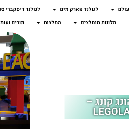
עולם
לגולנד פארק מים
לגולנד דיסקברי סנ
מלונות מומלצים
המלצות
תורים ועומ
נג קונג –
LEGOLA