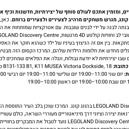
ם, ומזמין אתכם לעולם סוחף של יצירתיות, חדשנות וכיף אי
כאן, 
תה לבנה על ידי לבנים שובבות. עם אטרקציות שמותחות את הדמ
מתערוכות אינטראקטיביות ועד ציוני דרך מיניאטוריים שובי לב וחוויות קולנוע 4D מרגשות, covery Centre
אות. בין אם זה הניצוץ בעיניו של ילד כשהוא חוקר את האפש
מגלים מחדש את חלומות הילדות שלהם, המרכז הקסום הזה מבטיח
ם שבו יצירתיות לא יודעת גבולות, ונגלה את הפלאים שמחכים לכ
כתובת
op B131-133 B1, K11 MUSEA Victoria Dockside, 18
:
ברוכים הבאים לעולם של דמיון ויצירתיות במרכז LEGOLAND Discovery בהונג קונג. המרכז שוכן בלב העיר התוססת ה
אות יצירה וציוני דרך מיניאטוריים מעוררי השראה, כולם עשויים
לגו האהובות. שלא כמו פארקי שעשועים מסורתיים, LEGOLAND Discovery Centre נועד לטבול את המב