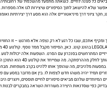
המביאים כל סצנה לחיים. כשאתה מתפעל מהשכפול של רחובותיה
אפשר שלא להישאב לתוך הסיפורים שיצירות לגו אלה מספרות. 
 חקר ציוני דרך מיניאטוריים אלה הוא מסע דרך יצירתיות ואומנו
ומקיף אתכם, שבו כל רגע לא רק נצפה אלא מורגש – זו החוויה
שמחכה לכם בקולנוע 4D בתוך re
יים המתרחשים בסנכרון עם הסרט. השפעות אלה יכולות לנוע ב
משבי רוח, נתזי מים, לדגדוג עדין של אוויר, מה שהופך אותך לחלק מההרפתקה. מ
ות במסעות מלהיבים, מה שהופך אותו ללהיט בקרב משפחות. מבחר
ם תמיד יהיה משהו חדש לצפות לו. בין אם מדובר במסע עם פ
 המיוחדים שלהם מביאים סיפורים לחיים תוססים, ויוצרים היבט
כח של המסע של LEGOLAND Discovery Centre. בדיוק כפי שסדנאות היצירה מעוררות השראה במבקרים לבנות