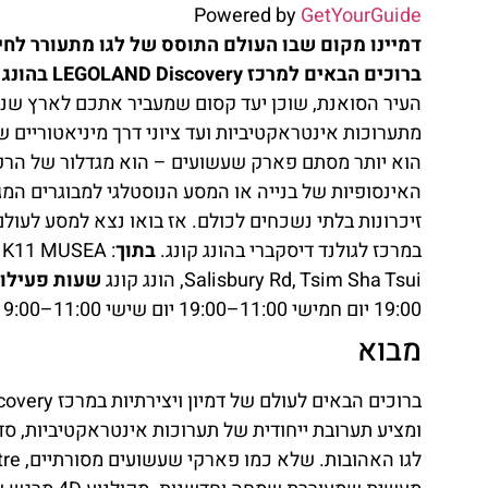
Powered by
GetYourGuide
דמיינו מקום שבו העולם התוסס של לגו מתעורר לחיי
ברוכים הבאים למרכז LEGOLAND Discovery בהונג קונג, מגרש משחקים מרהיב לצעירים ולצעירים ברוחם.
העיר הסואנת, שוכן יעד קסום שמעביר אתכם לארץ שנבנ
הוא יותר מסתם פארק שעשועים – הוא מגדלור של הרפתק
האינסופיות של בנייה או המסע הנוסטלגי למבוגרים ה
זיכרונות בלתי נשכחים לכולם. אז בואו נצא למסע לעול
במרכז לגולנד דיסקברי בהונג קונג.
בתוך
: K11 MUSEA
Salisbury Rd, Tsim Sha Tsui, הונג קונג
שעות פעילות
19:00 יום חמישי 11:00–19:00 יום שישי 11:00–19:00 יום שבת 10:00–19:00 יום ראשון 10:00–19:00
מבוא
ומציע תערובת ייחודית של תערוכות אינטראקטיביות, סדנ