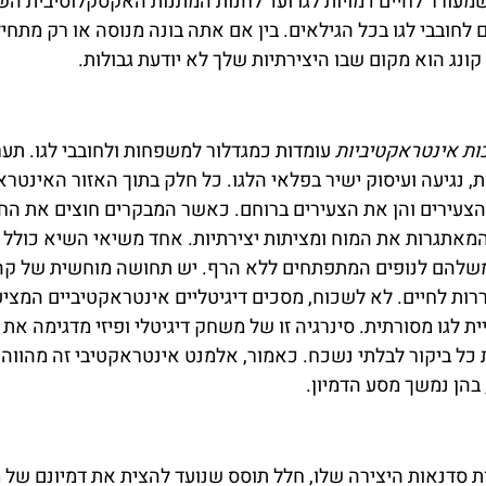
רת שמחה וחדשנות. מקולנוע 4D מרגש שמעורר לחיים דמויות לגו ועד לחנות המתנות האקסקלוסיבית
ים לחובבי לגו בכל הגילאים. בין אם אתה בונה מנוסה או רק מתחי
ות אינטראקטיביות
עומדות כמגדלור למשפחות ולחובבי לגו. תער
 נגיעה ועיסוק ישיר בפלאי הלגו. כל חלק בתוך האזור האינטרא
הצעירים והן את הצעירים ברוחם. כאשר המבקרים חוצים את הח
המאתגרות את המוח ומציתות יצירתיות. אחד משיאי השיא כולל 
 משלהם לנופים המתפתחים ללא הרף. יש תחושה מוחשית של קה
רות לחיים. לא לשכוח, מסכים דיגיטליים אינטראקטיביים המציע
יית לגו מסורתית. סינרגיה זו של משחק דיגיטלי ופיזי מדגימה את 
LEGOLAND Discovery Centre, והופכת כל ביקור לבלתי נשכח. כאמור, אלמנט אינטראקטיבי זה מהוו
 בהן נמשך מסע הדמיון.
LEGOLAN בהונג קונג נמצאות סדנאות היצירה שלו, חלל תוסס שנועד להצית את דמיונם 