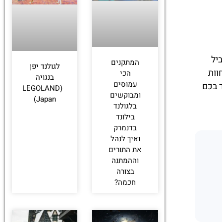
מוביל
המתקנים
לגולנד יפן
וות
הכי
בנגויה
עמוסים
LEGOL בהונג קונג לעורר בכם
(LEGOLAND
ומבוקשים
Japan)
בלגולנד
בילונד
בדנמרק
ואיך לנהל
את התורים
וההמתנה
בצורה
חכמה?