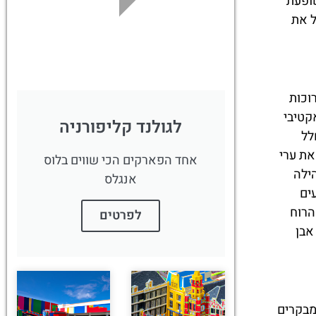
 השופעת
לחצו
ל את
פה!
וכות
קטיבי
לגולנד קליפורניה
לל
את ערי
אחד הפארקים הכי שווים בלוס
ילה
אנגלס
ים
הרוח
לפרטים
ה אבן
של מבקרים