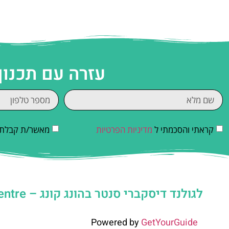
עזרה עם תכנון
קראתי והסכמתי ל
מדיניות הפרטיות
מאשר/ת קבלת די
לגולנד דיסקברי סנטר בהונג קונג – LEGOLAND Discovery Centre
Powered by
GetYourGuide