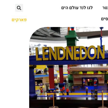
טר
לגו לנד עולם הים
סים
פארקים