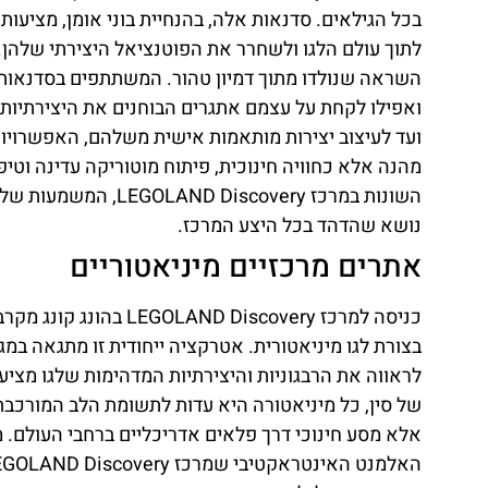
בכל הגילאים. סדנאות אלה, בהנחיית בוני אומן, מציעות
לתוך עולם הלגו ולשחרר את הפוטנציאל היצירתי שלהן. ב
השראה שנולדו מתוך דמיון טהור. המשתתפים בסדנאות 
ואפילו לקחת על עצמם אתגרים הבוחנים את היצירתיות ש
ועד לעיצוב יצירות מותאמות אישית משלהם, האפשרויות
מהנה אלא כחוויה חינוכית, פיתוח מוטוריקה עדינה וט
השונות במרכז covery
נושא שהדהד בכל היצע המרכז.
אתרים מרכזיים מיניאטוריים
כניסה למרכז Discovery
בצורת לגו מיניאטורית. אטרקציה ייחודית זו מתגאה במג
לראווה את הרבגוניות והיצירתיות המדהימות שלגו מציע
של סין, כל מיניאטורה היא עדות לתשומת הלב המורכבת ל
אלא מסע חינוכי דרך פלאים אדריכליים ברחבי העולם. מ