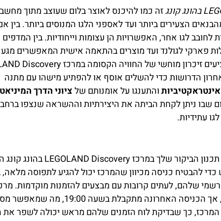
 קונג
זה כמו להיכנס לאוצר בלום שעוצב מתוך מחשב
הבנאים הצעירים ביותר ועד לאספני הלגו המנוסים ביותר. בין א
חובב לגו אחר, האפשרויות הן עצומות וייחודיות. בין המדפים 
לות פארקי לגולנד ועד מוצרים בהתאמה אישית המאפשרים מגע 
רון הדרושות כדי להשלים אוסף או להפתיע מישהו עם מתנה
אינטראקטיביות
והתענגו על אומנותם של
ציוני הדרך המיניאטו
ם שבו ניתן לקחת הביתה את היצירתיות וההשראה שנצפו ברחבי
גו עתידיות.
בין אם אתה חובב לגו נלהב או מחפש הרפתקה ייחודית, תכנון הביקור שלך במרכז GOLAND Discovery
כדי להבטיח כניסה מכיוון שהמרכז יכול להגיע לתפוסה מלאה, 
רשמי שלהם, לעתים קרובות עם מבצעים להזמנות מוקדמות. מרכ
LEGOLAND Discovery פועל בשעות 10:00 עד 20:00, אך הכניסה האחרונה מתקבלת בש
 המרכז, כך שבדיקת לוח הזמנים שלהם מראש יכולה לשפר את ה