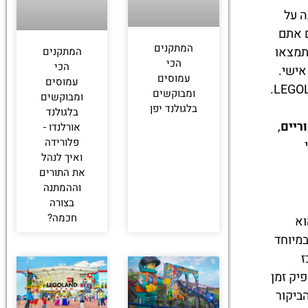
ה על
ם אתם
‏המתקנים
תמצאו
המתקנים
הכי
הכי
אישי.
עמוסים
עמוסים
חולצות, מחזיקי מפתחות ומבחר מרשים של פסלונים מציעים זיכרון מוחשי של החוויה הקסומה במרכז LEGOLAND Discovery.
ומבוקשים
ומבוקשים
בלגולנד יפן
בלגולנד
ריים
,
אורלנדו -
פלורידה
ואיך לנהל
את התורים
וההמתנה
בצורה
חכמה?
LE בהונג קונג הוא
במיוחד
ז
עה 19:00, מה שמאפשר מספיק זמן
ביקור