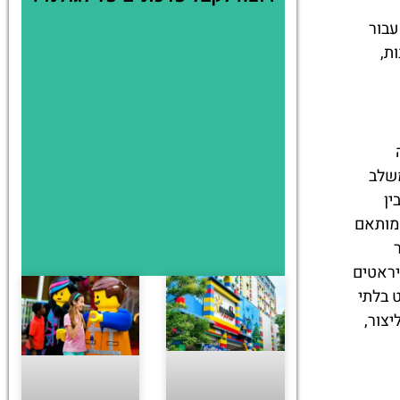
עבור
ת,
LEGOLAND Discovery Cent בהונג קונג. כאן, הסיפור מקבל ממד נוסף. קולנוע 4D משלב
ין
ה שמייחד את קולנוע 4D הוא התוכן המותאם
יראטים
 בלתי
 וליצור,