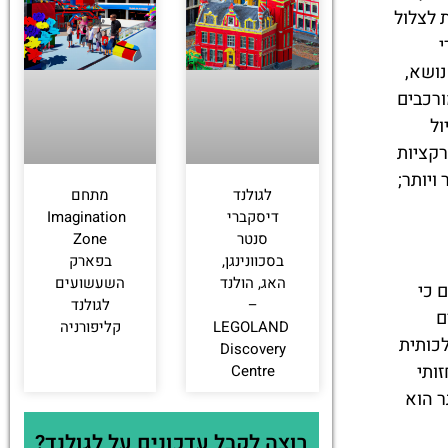
 לצלול
י
נושא,
ורכבים
ול
רקציות
ר ויותר;
לגולנד
מתחם
דיסקברי
Imagination
סנטר
Zone
בסכוונינגן,
בפארק
האג, הולנד
השעשועים
אם כי
–
לגולנד
ם
LEGOLAND
קליפורניה
לכותית
Discovery
ותי
Centre
ר הוא
רוצה לקבל עדכונים על לגולנד?