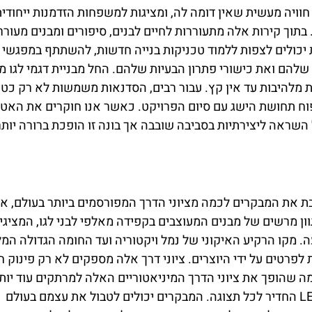
 חוויה מעשית שאין דומה לה, ומציגות למשפחות הזדמנות ייחודית
תוך קירות אלה מתעוררות לחיים לבנים, סיפורים ומבנים מעורר
יכולים לצפות ללמוד טכניקות בנייה חדשות, להשתתף במפגשי 
להם ואת כישורי פתרון הבעיות שלהם. החל מבניית דגמי לגו מ
 מלהיבות עד אין קץ. עבור רבים, הסדנאות משמשות לא רק כטי
יפוח תחושת הישג עם סיום הפרויקט. כאשר אנו חוקרים את האט
LEGOLAND Dis, המשמעות של השראה ליצירתיות בסביבה שובבה אך בונה זו הופכת ברורה יות
LEGOLAND  בהונג קונג מקרבת את המבקרים לכמה מציוני הדרך המפורסמים ביותר בעולם, 
וון מרשים של מבנים המעוצבים בקפידה מאלפי לבני לגו, המציגי
ה. מקו הרקיע האיקוני של נמל ויקטוריה ועד החומה הגדולה המ
פרטים על ידי היוצרים. ציוני דרך אלה מספקים לא רק פינוק חז
ה שהופך את ציוני הדרך המיניאטוריים האלה למרתקים עוד יות
האלמנט האינטראקטיבי שמרכז LEGOLAND Discovery החדיר לכל תצוגה. המבקרים יכולים לטבול את עצמם בעולם