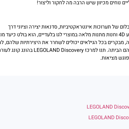
ים נוחים מכיוון שיש הרבה מה לחקור וליצור!
ונג קונג הוא אוצר בלום של תערוכות אינטראקטיביות, סדנאות יצירה וציוני דרך
מיניאטוריים עוצרי נשימה. עם תוספת ייחודית של קולנוע 4D וחנות מתנות מלאה במוצרי לגו בלעדיים, הוא בולט כיעד 
זה, מבקרים בכל הגילאים יכולים לשחרר את היצירתיות שלהם, לח
הרפתקאות קולנועיות סוחפות, ולקחת חלק מהמסע שלהם הביתה. תנו למרכז AND Discovery
פוגש מציאות.