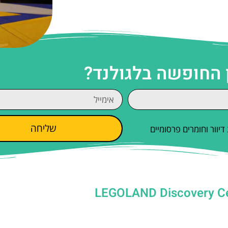
 החופשה בלגולנד?
שליחה
וור וחומרים פרסומיים