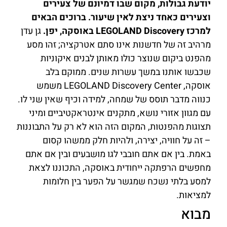
יודעת גבולות, מקום שבו דמיונם של צעירים
וצעירים כאחד ניצת לאין שיעור. ברוכים הבאים
למרכז LEGOLAND Discovery באוסקה, יפן.
גן עדן
מרהיב זה של חדשנות אינו סתם אטרקציה; זהו מסע
מהפנט ביקום שנוצר כולו מאותן לבנים איקוניות
שכבשו אותנו במשך עשרות שנים. ממוקם בלב
אוסקה, LEGOLAND Discovery Center משמש
כנווה מדבר תוסס של שמחה, למידה וכיף שאין שני לו.
עם מגוון אזורי נושא, מתקנים אינטראקטיביים ומיני
תצוגות מהפנטות, המקום הזה הוא לא רק על התבוננות
– זה על חוויה, יצירה, ולהיות חלק ממשהו קסום
באמת. בין אם אתם חובבי לגו מושבעים ובין אם אתם
מחפשים הרפתקה ייחודית באוסקה, התכוננו לצאת
למסע בלתי נשכח שמגשר על הפער בין חלומות
למציאות.
מבוא