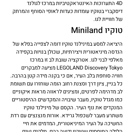
4D התערוכות האינטראקטיביות במרכז לגולנד
דיסקברי בטוקיו עומדות כעדות לאופי הסוחף והמרתק
של חוויית לגו.
טוקיו Miniland
היציאה למסע במינילנד טוקיו דומה לצפייה בפלא של
הנדסה מיניאטורית ויצירתיות, שכולן בנויות בקפידה
מאלפי לבני לגו. אטרקציה שובת לב זו במרכז
LEGOLAND Discovery Tokyo מציעה למבקרים
חוויה סוחפת בלב העיר, אם כי בקנה מידה קטן בהרבה.
כל בניין, ציון דרך וסצנת רחוב הומה שוחזרו עם תשומת
לב מדהימה לפרטים, ומציגים לראווה מראות איקוניים
כמו מגדל טוקיו, מעבר שיבויה והמקדשים ההיסטוריים
המנקדים את נוף העיר. הקסם של מינילנד טוקיו
משתרע מעבר לשכפול גרידא. אורות מנצנצים עם רדת
החשיכה על העיר המיניאטורית, המדמים את חיי
הלילה התוססים שטוקיו ידועה בהם. חלקים נעים