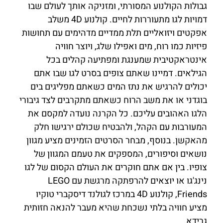
גבולות הקולנוע המסורתי, ומזניקה אותך לעולם שבו
דמויות לגו מתעוררות לחיים. קולנוע 4D משלב
אפקטים ויזואליים תלת ממדיים מדהימים עם תחושות
פיזיות כמו רוח, מים ואפילו שלג, ויוצר חוויה
אינטראקטיבית שמענגת ומפתיעה קהלים בכל
הגילאים. דמיינו שאתם צופים בסרט לגו שבו אתם
יכולים להרגיש את נתז המים כשאתם מפליגים בים
בוגדני או את משב הרוח כשאתם מתקרבים לצד גיבורי
הלגו האהובים עליכם. כל הקרנה נועדה למקסם את
המעורבות עם הקהל, ולהבטיח שכולם ירגישו חלק
מהאקשן. בנוסף, מבחר הסרטים הזמינים מציע מגוון
נושאים וסיפורים, המספקים את טעמם המגוון של
צופיו. בין אם אתם חוקרים את העולם הקסום של לגו
נינג'גו או יוצאים להרפתקה מרגשת עם LEGO
Friends, קולנוע 4D במרכז לגולנד דיסקברי טוקיו
מציע חוויה בלתי נשכחת שהיא מעבר להנאה חזותית
גרידא.