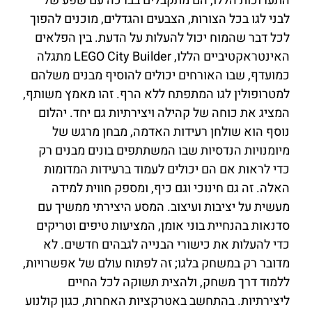
התערוכות הללו, הם מתקבלים בברכה עם שפע של
לבני לגו בכל הצורות, הצבעים והגדלים, מוכנים להפוך
לכל דבר שהמוח יכול להעלות על הדעת. בין הפלאים
האינטראקטיביים הללו, LEGO City Builder מתגלה
כמועדף, שבו האורחים יכולים להוסיף מבנים משלהם
למטרופולין לגו המתפתח ללא הרף. זהו מאמץ משותף,
המציג את כוחה של קהילה ויצירתיות גם יחד. יהלום
נוסף הוא שולחן רעידות האדמה, מבחן מרגש של
מיומנויות הנדסיות שבו המשתתפים בונים מבנים רק
כדי לראות אם הם יכולים לעמוד ברעידות המדומות
האלה. זה גם חינוכי וגם כיף, ומספק חווית למידה
מעשית על יציבות ועיצוב. המסע היצירתי ממשיך עם
סדנאות בהנחיית בוני אומן, המציעות טיפים וטריקים
כדי להעלות את כישורי הבנייה לגבהים חדשים. לא
מדובר רק במשחק בלגו; זה לפתוח עולם של אפשרויות,
ללמוד דרך משחק, ולהצית תשוקה לכל החיים
ליצירתיות. בהתחשב באטרקציות האחרות, כגון קולנוע