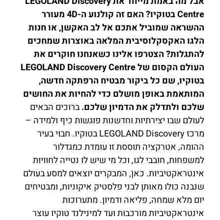
אבל מה באמת מייחד את LEGOLAND Discovery
Centre בטוקיו? האם זה קולנוע ה-4D מעורר
ההשראה שמוביל אתכם אל לב האקשן, או חנות
הלגו האקסקלוסיבית המלאה באוצרות שמחכים
להתגלות? הצטרפו אלינו כשאנחנו חוקרים את
העולם הקסום של LEGOLAND Discovery Centre
בטוקיו, שם כל ביקור מבטיח הרפתקה חדשה,
המותאמת באופן מושלם כדי להחיות את החושים
שלכם ולתדלק את הדמיון שלכם.
ברוכים הבאים
לעולם שבו יצירתיות וחדשנות פוגשות כיף ולמידה –
מרכז LEGOLAND Discovery בטוקיו. חבוי בעיר
ההומה, אטרקציה תוססת זו עומדת כמגדלור
למשפחות, חובבי לגו, וכל מי שיש לו נטייה לחוויות
אינטראקטיביות. כאן, המבקרים יוצאים למסע בעולם
שנבנה כולו מאותן לבני פלסטיק איקוניות, ומבטיחים
יום מלא שמחה, פליאה ודמיון. מתערוכות
אינטראקטיביות מורכבות ועד למינילנד טוקיו עוצר