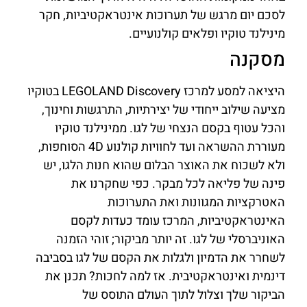
לסכם יום מרגש של תערוכות אינטראקטיביות, חקר
מינילנד טוקיו ופלאים קולנועיים.
מסקנה
היציאה למסע למרכז LEGOLAND Discovery בטוקיו
מציעה שילוב ייחודי של יצירתיות, התרגשות וחינוך,
והכל עטוף בקסם הנצחי של לגו. ממינילנד טוקיו
מעוררת ההשראה ועד לחוויות קולנוע 4D הסוחפות,
ולא לשכוח את האוצר הבלום שהוא חנות הלגו, יש
פינה של פליאה לכל מבקר. כפי שחקרנו את
האטרקציות המגוונות ואת התערוכות
האינטראקטיביות, המרכז עומד כעדות לקסם
האוניברסלי של לגו. זה יותר מביקור; זוהי הזמנה
לשחרר את הדמיון ולגלות את הקסם של לגו בסביבה
דינמית ואינטראקטיבית. אז למה לחכות? תכנן את
הביקור שלך וצלול לתוך העולם התוסס של