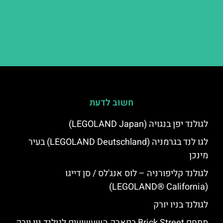
חשוב לדעת
לגולנד יפן בנגויה (LEGOLAND Japan)
לגו לנד בגרמניה (LEGOLAND Deutschland) בעיר
מינכן
לגולנד קליפורניה – לוס אנג'לס / סן דייגו
(LEGOLAND® California)
לגולנד בניו יורק
מתחם Brick Street בפארק השעשועים לגולנד ניו יורק