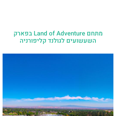
מתחם Land of Adventure בפארק
השעשועים לגולנד קליפורניה