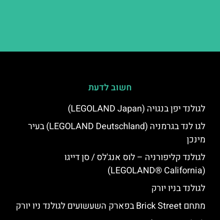
חשוב לדעת
לגולנד יפן בנגויה (LEGOLAND Japan)
לגו לנד בגרמניה (LEGOLAND Deutschland) בעיר
מינכן
לגולנד קליפורניה – לוס אנג'לס / סן דייגו
(LEGOLAND® California)
לגולנד בניו יורק
מתחם Brick Street בפארק השעשועים לגולנד ניו יורק