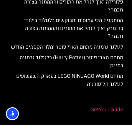
פלורידה ואיך לנהל את התורים וההמתנה בצורה
חכמה?
המתקנים הכי עמוסים ומבוקשים בלגולנד בילונד
בדנמרק ואיך לנהל את התורים וההמתנה בצורה
חכמה?
לגולנד גרמניה מתחם הארי פוטר ומלון הקסמים החדש
מתחם הארי פוטר (Harry Potter) בלגולנד גרמניה
במינכן
מתחם LEGO NINJAGO World בפארק השעשועים
לגולנד קליפורניה
Powered by
GetYourGuide
האתר הינו אתר המלצות מטיילים ולא האתר הרשמי של לגולנד © כל הזכויות