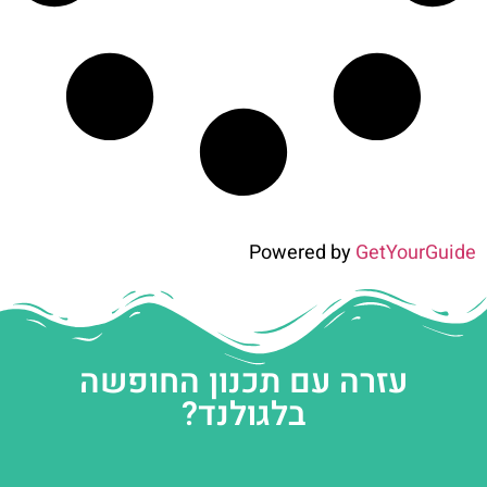
Powered by
GetYourGuide
עזרה עם תכנון החופשה
בלגולנד?