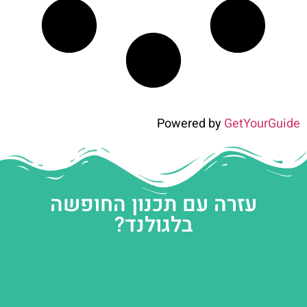
Powered by
GetYourGuide
עזרה עם תכנון החופשה
בלגולנד?