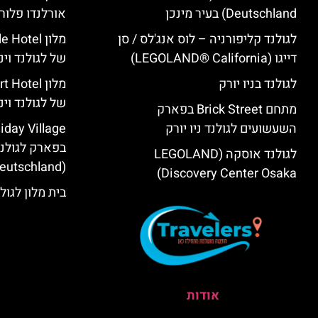
Deutschland) בעיר מינכן
אורלנדו פלור
לגולנד קליפורניה – לוס אנג'לס / סן
מלון tel
דייגו (LEGOLAND® California)
של לגולנד וינ
לגולנד בניו יורק
מלון tel
של לגולנד וינ
מתחם Brick Street בפארק
השעשועים לגולנד ניו יורק
day Village
בפארק לגולנד
לגולנד אוסקה (LEGOLAND
(Deutschland) במינכן
Discovery Center Osaka)
בית מלון לגול
אודות