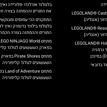
ידה
בלגולנד אורלנדו -פלורידה ואיך
את התורים וההמתנה בצורה ח
LEGOLAND® Castle Ho
דזור (אנגליה)
המתקנים הכי עמוסים ומבוקשי
בלגולנד בילונד בדנמרק ואיך ל
LEGOLAND® Resort Ho
התורים וההמתנה בצורה חכמה
דזור (אנגליה)
מתחם LEGO NINJAGO World
LEGOLAND® Holi
בפארק השעשועים לגולנד קליפ
 גרמניה
מתחם Pirate Shores בפארק
השעשועים לגולנד קליפורניה
נד בדובאי
מתחם enture
השעשועים לגולנד קליפורניה