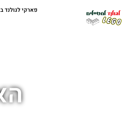
פארקי לגולנד ב
הא