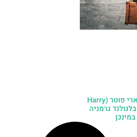
מתחם הארי פוטר (Harry
Pott) בלגולנד גרמניה
במינכן