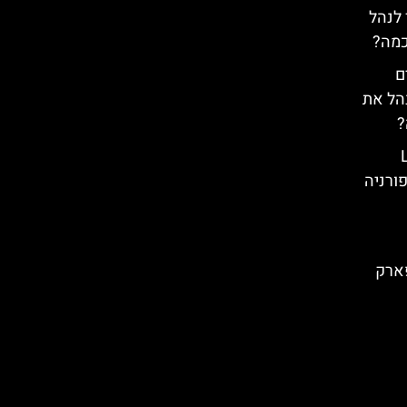
 לנהל
כמה?
ם
נהל את
?
ורניה
Land of Adv בפארק