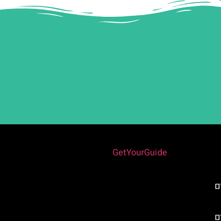
Powered by
GetYourGuide
ם
ם