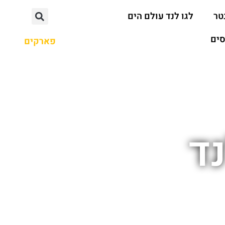
טר
לגו לנד עולם הים
סים
פארקים
ד