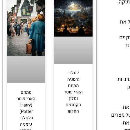
תיקה,
ל את
קנים
נד
לגולנד
יביות
גרמניה
מתחם
ק
הארי פוטר
מתחם
ומלון
הארי פוטר
הקסמים
(Harry
 את
החדש
Potter)
של מצרים
בלגולנד
את
גרמניה