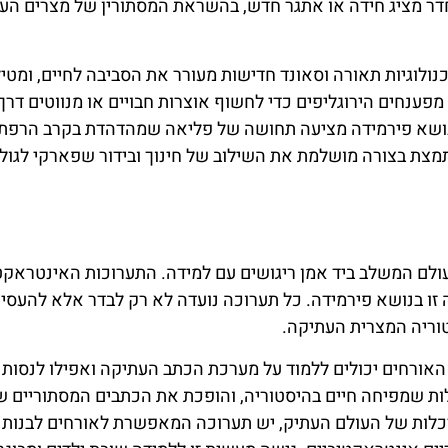
חדר מציג חידה או אתגר חדש, בהשראת המסתורין של מצרים הע
נולוגיות תאורה וסאונד חדישות מעורר את הסביבה לחיים, ומטי
מפענחים הירוגליפים כדי לחשוף אוצרות חבויים או מנווטים דרך
בנושא פירמידה מציעה תחושה של פליאה שמהדהדת בקרב הרפת
תמצת בצורה מושלמת את השילוב של חינוך ובידור שפארקי לגול
ולם המשלב ביד אמן ריגושים עם למידה. התערוכות האינטראקט
ו בנושא פירמידה. כל תערוכה נועדה לא רק לבדר אלא להעסי
וריה המצרית העתיקה.
 האורחים יכולים ללמוד על מערכת הכתב העתיקה ואפילו לנסות
ילות שמפיחה חיים בהיסטוריה, והופכת את הכתבים המסתוריים 
כלות של העולם העתיק, יש תערוכה המאפשרת לאורחים לבנות 