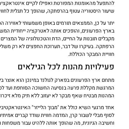
להתפעל מהאומנות המפורטת ואפילו לקיים אינטראקציה 
שיעור היסטוריה עטוף בהרפתקה, שהופך כל תגלית לחווי
יתר על כן, הממצאים תורמים באופן משמעותי לאווירה
בארץ הפרעונים, והופכים אותה לאטרקציה ייחודית המש
מקבלים תובנות על החיים, הדת והטכנולוגיה של המצרים
הרפתקה. בעיקרו של דבר, תערוכת החפצים לא רק משל
חוויית המבקר הכוללת.
פעילויות מהנות לכל הגילאים
מתחם ארץ הפרעונים בפארק לגולנד במינכן הוא אוצר בל
המרגשת מקללת פרעה בנסיעה החשוכה הסוחפת ועד לסדנא
המהנות מבטיח שאף מבקר לא יעזוב ללא תיק מלא זיכרונו
אחד מרגעי השיא כולל את "מבוך הלייזר" האינטראקטיבי, 
לסוף מבלי לשבור קרן, המדמה חווית שודד קברים אמיתית
וחשיבה הגיונית, מה שהופך אותה ללהיט עבור משפחות ו