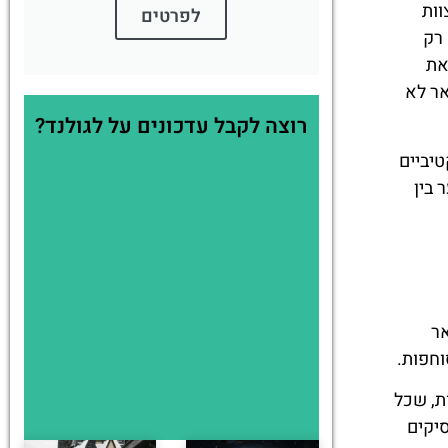
וות
לפרטים
רק
את
אר לא
רוצה לקבל עדכונים על לגולנד?
יביים
 בין
אר
וחפות.
ת, שכל
יקים