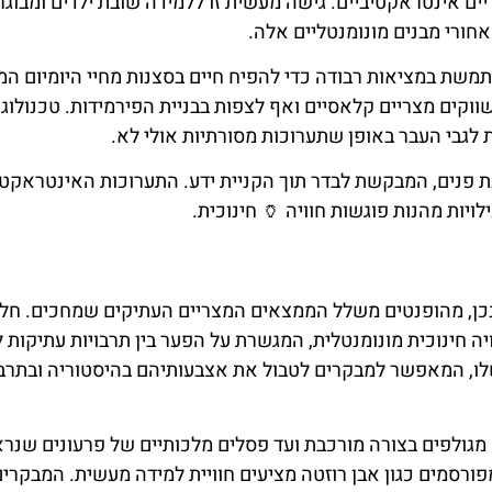
 אינטראקטיביים. גישה מעשית זו ללמידה שובת ילדים ומבוגר
ורי מבנים מונומנטליים אלה.
משת במציאות רבודה כדי להפיח חיים בסצנות מחיי היומיום המ
שווקים מצריים קלאסיים ואף לצפות בבניית הפירמידות. טכנולוגי
לגבי העבר באופן שתערוכות מסורתיות אולי לא.
 פנים, המבקשת לבדר תוך הקניית ידע. התערוכות האינטראקטי
לויות מהנות פוגשות חוויה 🏺 חינוכית.
נכן, מהופנטים משלל הממצאים המצריים העתיקים שמחכים. חל
 חינוכית מונומנטלית, המגשרת על הפער בין תרבויות עתיקות 
שלו, המאפשר למבקרים לטבול את אצבעותיהם בהיסטוריה ובתרב
 מגולפים בצורה מורכבת ועד פסלים מלכותיים של פרעונים שנרא
ורסמים כגון אבן רוזטה מציעים חוויית למידה מעשית. המבקרים