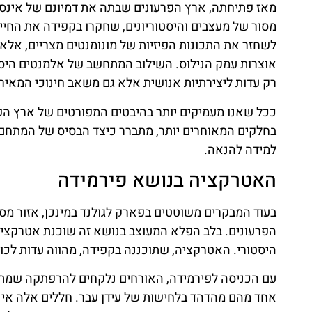
מאז פתיחתה, ארץ הפרעונים שבתה את דמיונם של אינספו
מסור של מעצבים והיסטוריונים, שחקרו בקפידה את החי
לשחזר את התכונות הפיזיות של מונומנטים מצריים, אל
אוצרות עמק הנילוס. השילוב המתחשב של אלמנטים היסט
רק עדות ליצירתיות אנושית אלא גם משאב חינוכי המאיר 
ככל שאנו מעמיקים יותר בהיבטים המפורטים של ארץ הפר
בחלקים המאוחרים יותר, מתברר כיצד הבסיס של המתחם 
למידה להנאה.
האטרקציה בנושא פירמידה
בעוד המבקרים משוטטים בפארק לגולנד במינכן, אזור מס
הפרעונים. בלב הפלא המעוצב בנושא זה שוכנת אטרקציה
היסטורי. האטרקציה, שתוכננה בקפידה, מהווה עדות לכו
עם הכניסה לפירמידה, האורחים נלקחים להרפתקה שמתעל
אחד מהם מהדהד בלחישות של עידן עבר. חללים אלה אי