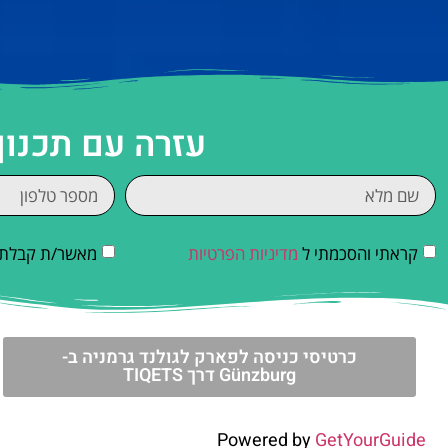
עזרה עם תכנון
קראתי והסכמתי ל
מדיניות הפרטיות
מאשר/ת קבלת די
כרטיסי כניסה לפארק לגולנד גרמניה ב-
Günzburg דרך TIQETS
Powered by
GetYourGuide