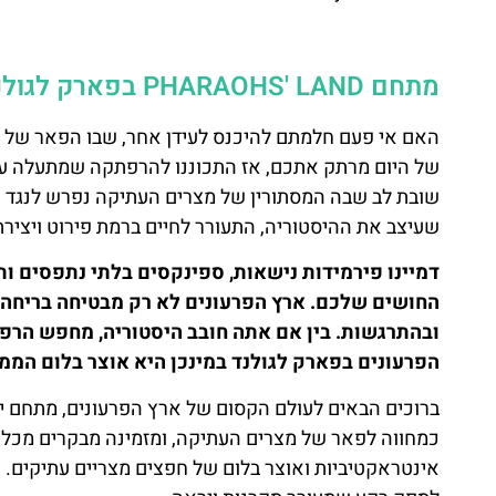
מתחם PHARAOHS' LAND בפארק לגולנד גרמניה (Deutschland) במינכן
האם אי פעם חלמתם להיכנס לעידן אחר, שבו הפאר של תר
של היום מרתק אתכם, אז התכוננו להרפתקה שמתעלה על 
שובת לב שבה המסתורין של מצרים העתיקה נפרש לנגד עי
שעיצב את ההיסטוריה, התעורר לחיים ברמת פירוט ויצירתי
דמיינו פירמידות נישאות, ספינקסים בלתי נתפסים ו
החושים שלכם. ארץ הפרעונים לא רק מבטיחה בריחה ל
ובהתרגשות. בין אם אתה חובב היסטוריה, מחפש הרפת
הפרעונים בפארק לגולנד במינכן היא אוצר בלום הממת
ברוכים הבאים לעולם הקסום של ארץ הפרעונים, מתחם יוצ
כמחווה לפאר של מצרים העתיקה, ומזמינה מבקרים מכל ה
אינטראקטיביות ואוצר בלום של חפצים מצריים עתיקים. ה