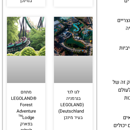
ים
במינכן
צריים
ה
ביות
ק זה של
לעולם
לגו לנד
מתחם
ות
בגרמניה
LEGOLAND®
Forest
(LEGOLAND
Adventure
Deutschland)
ים
בעיר מינכן
Lodge™
בפארק
 יכולים