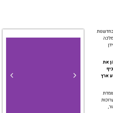
בחדשנות
מלכה
דן
ן את
יף
ע ארץ
ומדת
רוכות
ר,