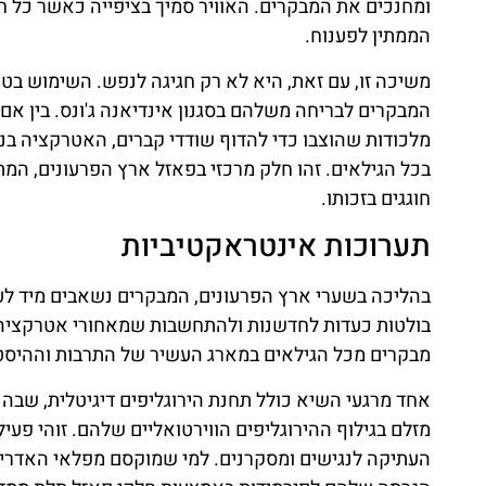
ומחנכים את המבקרים. האוויר סמיך בציפייה כאשר כל 
הממתין לפענוח.
משיכה זו, עם זאת, היא לא רק חגיגה לנפש. השימוש בטכ
המבקרים לבריחה משלהם בסגנון אינדיאנה ג'ונס. בין אם 
מלכודות שהוצבו כדי להדוף שודדי קברים, האטרקציה 
בכל הגילאים. זהו חלק מרכזי בפאזל ארץ הפרעונים, המ
חוגגים בזכותו.
תערוכות אינטראקטיביות
בהליכה בשערי ארץ הפרעונים, המבקרים נשאבים מיד לע
בולטות כעדות לחדשנות ולהתחשבות שמאחורי אטרקציה ז
מבקרים מכל הגילאים במארג העשיר של התרבות וההיסט
אחד מרגעי השיא כולל תחנת הירוגליפים דיגיטלית, שבה
מזלם בגילוף ההירוגליפים הווירטואליים שלהם. זוהי פע
העתיקה לנגישים ומסקרנים. למי שמוקסם מפלאי האדרי