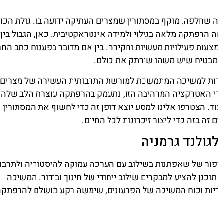
שחלפה, מוקף במסתורין שמצרים העתיקה ידועה בו. גולת הכו
 הרפתקה מלאה בגילוי ולמידה אינטראקטיבית. כאן, הגבול בין
ות פעילויות מעשיות וחקירה. בין אם מדובר בפענוח כתב החר
 מבטיח שיש משהו שירתק את כולם.
עדות למשיכה המתמשכת למורשת התרבותית העשירה של מצרים.
י האטרקציה המרהיבה הזו, נתעמק בהרפתקה עוצרת הלב שלה 
. הצטרפו אלינו למסע יוצא דופן זה כדי לחשוף את המסתורין
זה בזה כדי ליצור זיכרונות לכל החיים.
גולנד גרמניה
פור של שאפתנות בשילוב עם הערכה עמוקה להיסטוריה ולתרבות
נן להציע למבקרים שילוב ייחודי של חינוך ובידור. המשיכה
וריות וכוח המשיכה של הפרעונים, שימשה רקע מושלם להרפתק