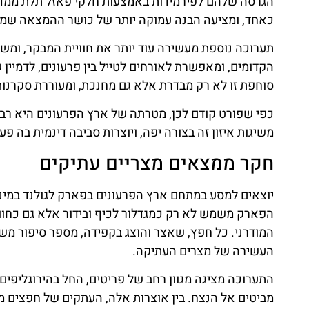
הגרסה שלהם לפירמידות באמצעות חלקי פאזל תלת ממדיים
כאחד, ומציעה הבנה עמוקה יותר של כושר ההמצאה שמאח
תערוכה נוספת מעשירה עוד יותר את חוויית המבקר, ומשת
הקדומים, ומאפשרת לאורחים לטייל בין פרעונים, לדמיין 
סוחפת זו לא רק מבדרת אלא גם מחנכת, ומעוררת סקרנות 
כפי שפורט קודם לכן, מטרתה של ארץ הפרעונים היא רבת
משיגות איזון זה בצורה יפה, ויוצרות סביבה דינמית בה פעי
חקר ממצאים מצריים עתיקים
יוצאים למסע במתחם ארץ הפרעונים בפארק לגולנד במי
הפארק משמש לא רק כמגדלור לכיף ובידור אלא גם כחוויה
המודרני. כל חפץ, שאצר והוצג בקפידה, מספר סיפור מ
העשירה של מצרים העתיקה.
התערוכה מציגה מגוון רחב של פריטים, החל בהירוגליפים
מביטים אל הנצח. בין אוצרות אלה, העתקים של חפצים מפ