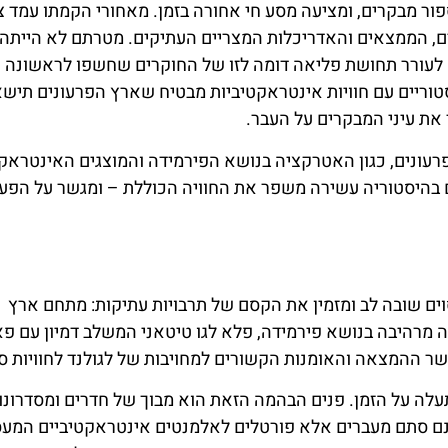
ר מבקרים, ומציעה מסע חי אחורה בזמן. מאחורי הקמתו עמד צ
ים, הממצאים והאדריכלות המצריים העתיקים. מטרתם לא הייתה 
א לעורר תחושת פליאה דומה לזו של החוקרים שחשפו לראשונה 
וריים עם חוויות אינטראקטיביות מבטיח שארץ הפרעונים תיש
את עיני המבקרים על העבר.
עונים, כגון האטרקציה בנושא הפירמידה והמוצגים האינטראקט
בהיסטוריה עשירה משפר את החוויה הכוללת – ומגשר על הפער
וים שובה לב ומזמין את הקסם של תרבויות עתיקות: מתחם ארץ
 מרהיבה בנושא פירמידה, פלא לגו טיטאני המשלב דמיון עם פ
שר ההמצאה והאומנות הקשורים למחויבות של לגולנד לחוויות ס
ה על הזמן. פנים הבהמה הזאת הוא מבוך של חדרים ומסדרונו
נם סתם מעברים אלא פורטלים לאלמנטים אינטראקטיביים המעס