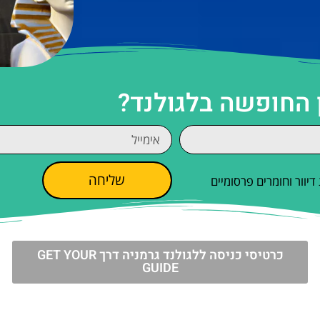
 החופשה בלגולנד?
שליחה
וור וחומרים פרסומיים
כרטיסי כניסה ללגולנד גרמניה דרך GET YOUR
GUIDE