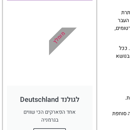
תרת
טיסות
 העבר
טומים,
מציאת
מומלץ
טיסה זולה?
 ככל
לחצו
בנושא
פה!
.
לגולנד Deutschland
אחד הפארקים הכי שווים
ה סוחפת
בגרמניה