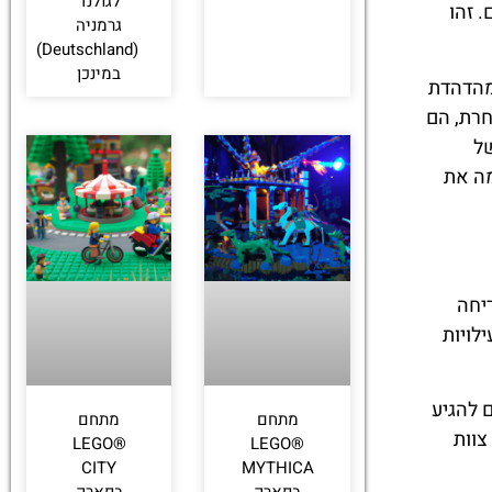
לגולנד
 זהו
גרמניה
(Deutschland)
במינכן
מהדהדת
חרת, הם
של
ה את
יחה
לויות
 להגיע
מתחם
מתחם
צוות
LEGO®
LEGO®
CITY
MYTHICA
בפארק
בפארק