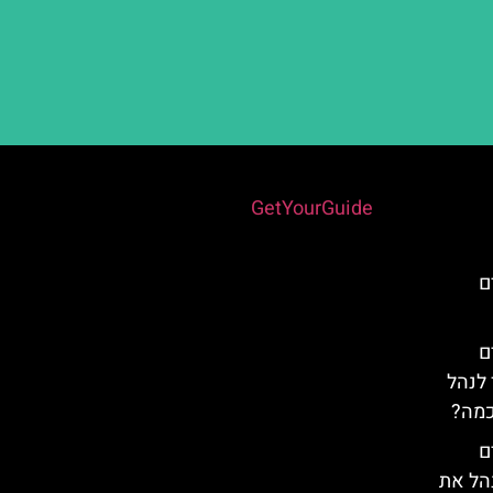
Powered by
GetYourGuide
ם
ם
 לנהל
כמה?
ם
נהל את