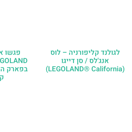
לגולנד קליפורניה – לוס
פגשו א
אנג'לס / סן דייגו
(LEGOLAND® California)
בפארק הש
קל