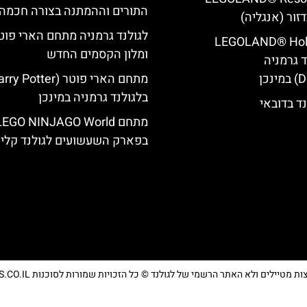
התורים וההמתנה בצורה חכמה
דזור (אנגליה)
לגולנד גרמניה מתחם הארי פוט
LEGOLAND® Holi
ומלון הקסמים החדש
 גרמניה
בלגולנד גרמניה במינכן
נד בדובאי
מתחם LEGO NINJAGO World
בפארק השעשועים לגולנד קליפ
טיילים ולא האתר הרשמי של לגולנד © כל הזכויות שמורות לסוכנות TRAVELERS.CO.IL