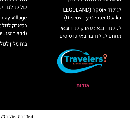
של לגולנד וינ
לגולנד אוסקה (LEGOLAND
day Village
Discovery Center Osaka)
בפארק לגולנד
לגולנד דובאי: פארק לגו דובאי –
(Deutschland) במינכן
מתחם לגולנד בדובאי כרטיסים
בית מלון לגול
אודות
האתר הינו אתר המלצות מ