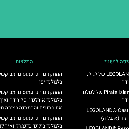
פה לישון?
המלצות
מלון LEGOLAND Hotel של לגולנד
‏המתקנים הכי עמוסים ומבוקשי
ידה
בלגולנד יפן
מלון Pirate Island Hotel של לגולנד
המתקנים הכי עמוסים ומבוקשי
ידה
בלגולנד אורלנדו -פלורידה ואיך
את התורים וההמתנה בצורה ח
LEGOLAND® Castle Ho
דזור (אנגליה)
המתקנים הכי עמוסים ומבוקשי
בלגולנד בילונד בדנמרק ואיך ל
LEGOLAND® Resort Ho