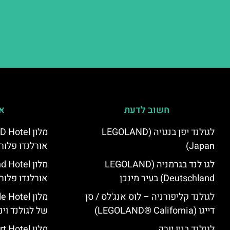
חשוב לדעת
אי
לגולנד יפן בנגויה (LEGOLAND
Japan)
אורלנדו פלור
לגו לנד בגרמניה (LEGOLAND
Deutschland) בעיר מינכן
אורלנדו פלור
לגולנד קליפורניה – לוס אנג'לס / סן
מלון tel
דייגו (LEGOLAND® California)
של לגולנד וינ
לגולנד בניו יורק
מלון tel