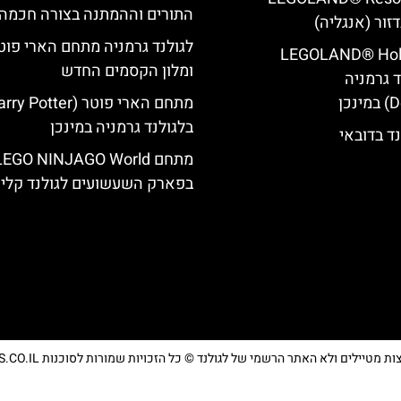
התורים וההמתנה בצורה חכמה
דזור (אנגליה)
לגולנד גרמניה מתחם הארי פוט
LEGOLAND® Holi
ומלון הקסמים החדש
 גרמניה
בלגולנד גרמניה במינכן
נד בדובאי
מתחם LEGO NINJAGO World
בפארק השעשועים לגולנד קליפ
טיילים ולא האתר הרשמי של לגולנד © כל הזכויות שמורות לסוכנות TRAVELERS.CO.IL