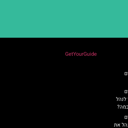
Powered by
GetYourGuide
ם
ם
 לנהל
כמה?
ם
נהל את