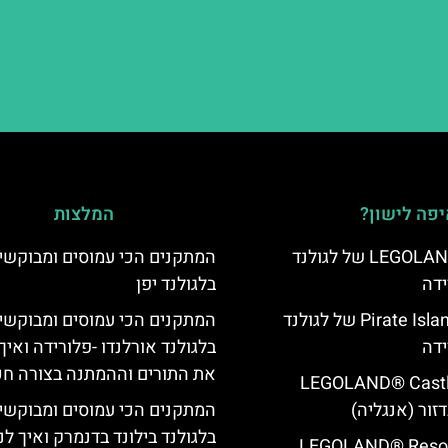
פה לישון?
המלצות
מלון LEGOLAND Hotel של לגולנד
‏המתקנים הכי עמוסים ומבוקשי
ידה
בלגולנד יפן
מלון Pirate Island Hotel של לגולנד
המתקנים הכי עמוסים ומבוקשי
ידה
בלגולנד אורלנדו -פלורידה ואיך
את התורים וההמתנה בצורה ח
LEGOLAND® Castle Ho
דזור (אנגליה)
המתקנים הכי עמוסים ומבוקשי
בלגולנד בילונד בדנמרק ואיך ל
LEGOLAND® Resort Ho