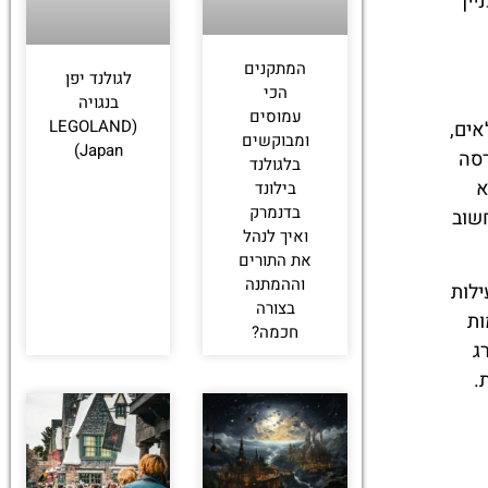
יין
המתקנים
לגולנד יפן
הכי
בנגויה
עמוסים
(LEGOLAND
לאים,
ומבוקשים
Japan)
 מהירות והנדסה
בלגולנד
 לא
בילונד
בדנמרק
חשוב
ואיך לנהל
את התורים
וההמתנה
ילות
בצורה
ות
חכמה?
ג
.