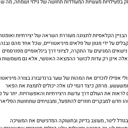
וק בפעילויות מעשיות המעודדות תחושה של גילוי ושמחה, מה ש
בברלין הופך את אבני הבניין הקלאסיות לתצוגה מעוררת השראה של יצירתיות ואומנות
לים על ידי מגוון של פלאים מיניאטוריים, שכל אחד מהם נבנה
 נישאים המגיעים עד התקרה, לציוני דרך בינלאומיים מפורסמים
ות אלה אינן רק עדות לכושר ההמצאה האנושי, אלא גם משמשות 
ולי אפילו לוכדים את המהות של שער ברנדנבורג בצורה מיניאטור
משעשע. מרתק כיצד דגמי לגו אלה יכולים לתמצת את הפאר
לראות את העולם דרך עדשת היצירתיות והאפשרויות. יתר על כן
הו חדש למבקרים חוזרים להתפעל, ומבטיחים שתחושת הפליאה 
בגודל ליטר, מעוצב בדיוק ובתשוקה המדגישים את המשיכה