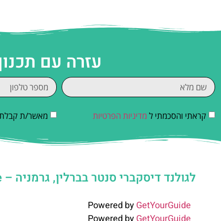
עזרה עם תכנון
קראתי והסכמתי ל
מדיניות הפרטיות
מאשר/ת קבלת די
לגולנד דיסקברי סנטר בברלין, גרמניה – LEGOLAND Discovery Centre
Powered by
GetYourGuide
Powered by
GetYourGuide