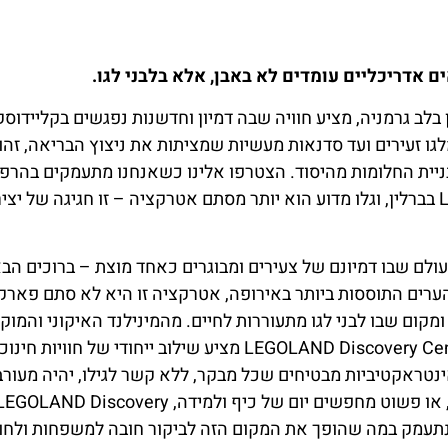
ים אדריכליים עומדים לא באבן, אלא בלבני לגו.
בברלין, תכשיט השוכן בלב גרמניה, מציע חוויה שבה דמיון וחדשנות נפגשים בקלייד
גו זעירים ועד סדנאות מעשיות שמציתות את ניצוץ הבריאה, זהו
בניית החלומות מהיסוד. הצטרפו אלינו כשאנחנו מתעמקים בהר
שמציגה את הקסם של LEGOLAND Discovery Center בברלין, וגלו מדוע הוא יותר מסתם אטרקציה – זו חגיגה של 
 עולם שבו דמיונם של צעירים ומבוגרים כאחד מוצת – ברוכים הב
 הערים התוססות ביותר באירופה, אטרקציה זו היא לא סתם פארק
ומקום שבו לבני לגו מתעוררות לחיים. מהמינילנד האיקוני והמוק
אותו נחקור בהמשך, ועד למתקנים מלאי האדרנלין, LEGOLAND Discovery Center מציע שילוב ייחודי של חוויות 
 אינטראקטיביות מבטיחים שכל מבקר, ללא קשר לגילו, יהיה מעורב
ומבדר. בין אם אתם חוגגים אירוע מיוחד, כגון יום הולדת, או פשוט מחפשים יום של כיף ולמידה, GOLAND Discovery
ואו נתעמק במה שהופך את המקום הזה לביקור חובה למשפחות ולחוב