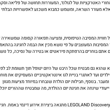
חורי האטרקציות של לגולנד, המעוררות תחושה של פליאה וסקר
ר אלא מעורר השראה, ומשמש כמבוא משכנע לאפשרויות הבלתי
 על חווית המסיבה הטיפוסית, ומציעה תפאורה קסומה שמשאירה 
רי המסיבות המעוצבים על פי נושא מכין את הבמה לחגיגה בהתאמ
 אתם בוחרים בהרפתקת פיראטים או בטירה של נסיכה, כל נוש
א שהוא גם מבטיח שכל היבט של היום יטופל תוך תשומת לב לפר
דים ועד לאתגרי בניית לגו אינטראקטיביים המעסיקים את מוח
ומעבר. בנוסף, חבילות יום הולדת שנבחרו במיוחד מציעות מגוון
ייעודי שינחה את חגיגת יום ההולדת, מה שמבטיח שההורים יוכלו
בהתייחסות לפעילויות אינטראקטיביות, LEGOLAND Discovery Center Berlin מתגאה ביצירת אירוע דינמי ב