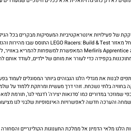
משים לא רק כחגיגה ויזואלית אלא ככלים חינוכיים שמעוררים ענ
בברלין מציע כוורת שוקקת של פעילויות אינטראקטיביות המעסיקות מבקרים בכל הגי
ויוצרות שילוב ייחודי של חינוך, יצירתיות והרפתקאות. החל מאזור LEGO Racers: Build & Test התוסס שבו
נפגשות בתחרות מרתקת של דמיון, ועד לרכיבה הקסומה Merlin's Apprentice המאפשרת למשפחות להמריא באוויר,
תוכננות בקפידה כדי לעורר את מוחם של ילדים, לעודד אותם ל
ם לבנות את מגדלי הלגו הגבוהים ביותר המסוגלים לעמוד בפע
 בחוויה בלתי נשכחת. זוהי דרך מעשית ומרתקת ללמוד על שלמ
י שמוזכר במדורים כמו 'סדנאות יצירה' ו'דגמי לגו', תורמת למאר
 שמחה והערכה חדשה לאפשרויות האינסופיות שלבני לגו מציעות
ת הלגו מלאי הדמיון אל ממלכת התענוגות הקולינריים והסחורה