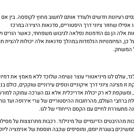
ים רעיונות חדשים ולעודד אותם לחשוב מחוץ לקופסה. בין אם 
ו אפילו שחזור ציוני דרך היסטוריים, סדנאות היצירה במרכז
לדמיון. סדנאות אלה הן גם הזדמנות נפלאה לגיבוש משפחתי, כאשר הורים ו
על כן, המיומנויות הנלמדות במהלך סדנאות אלה יכולות להצית ת
ל המשחק.
LEGOLAND Discovery Ce שוכן מינילנד, עולם לגו מיניאטורי עוצר נשימה שלוכד ללא מאמץ את ד
מציגה ציוני דרך איקוניים ונופים עירוניים שוקקים, כולם בנו
ה, ומשקפת לא רק יכולת אדריכלית אלא גם הערכה עמוקה למור
לת ברחבי העולם, מהרחובות ההיסטוריים של ערי אירופה ועד גורד
 מתעוררת לחיים עם הקסם הייחודי של לגו.
ות מההיבטים הדינמיים של מינילנד. רכבות מתרוצצות על מסילות
 ממשיכים בשגרת יומם, ומוסיפים שכבה תוססת של אנימציה ליופ