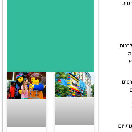
נות.
לבבות
ה
א
טים.
ם
אמת. חגיגות יום