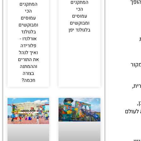
הופך
‏המתקנים
המתקנים
הכי
הכי
עמוסים
עמוסים
ומבוקשים
ומבוקשים
בלגולנד יפן
בלגולנד
אורלנדו -
פלורידה
ואיך לנהל
את התורים
מקור
וההמתנה
בצורה
חכמה?
ית,
,
לעולם