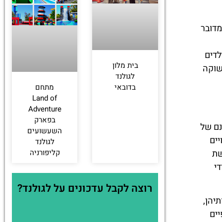
מדובר
ילדים
בית מלון
שוקה
לגולנד
בדובאי
מתחם
Land of
Adventure
בפארק
מיונם של
השעשועים
יים
לגולנד
שת
קליפורניה
י
רוצה לקבל עדכונים על לגולנד?
יהן,
יים