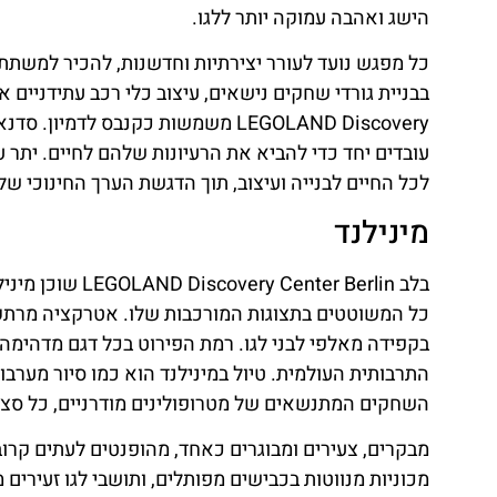
הישג ואהבה עמוקה יותר ללגו.
כל מפגש נועד לעורר יצירתיות וחדשנות, להכיר למשתתפ
בבניית גורדי שחקים נישאים, עיצוב כלי רכב עתידניים א
LEGOLAND Discovery משמשות כקנבס 
עובדים יחד כדי להביא את הרעיונות שלהם לחיים. יתר 
לכל החיים לבנייה ועיצוב, תוך הדגשת הערך החינוכי ש
מינילנד
בלב nter Berlin
כל המשוטטים בתצוגות המורכבות שלו. אטרקציה מרתקת זו 
בקפידה מאלפי לבני לגו. רמת הפירוט בכל דגם מדהימ
התרבותית העולמית. טיול במינילנד הוא כמו סיור מערבו
השחקים המתנשאים של מטרופולינים מודרניים, כל סצנה
מבקרים, צעירים ומבוגרים כאחד, מהופנטים לעתים קרוב
מכוניות מנווטות בכבישים מפותלים, ותושבי לגו זעירים