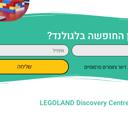
 החופשה בלגולנד?
שליחה
וור וחומרים פרסומיים