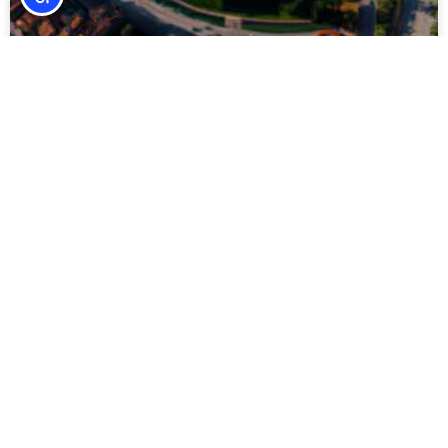
לגולנד צפון איטליה – פארק מים בתוך גארדלנד
(Waterpark Gardaland)
המשך קריאה »